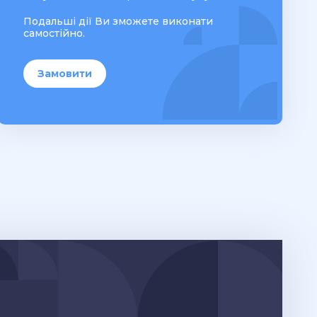
Подальші дії Ви зможете виконати
самостійно.
Замовити