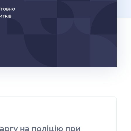
штовно
итків
аргу на поліцію при