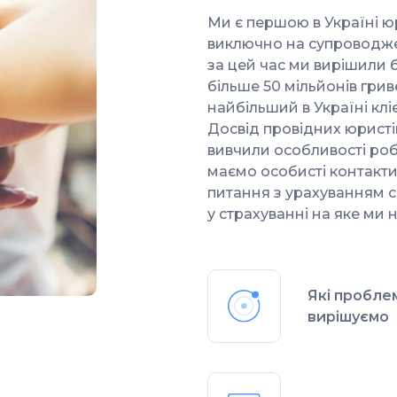
Ми є першою в Україні 
виключно на супроводжен
за цей час ми вирішили 
більше 50 мільйонів гри
найбільший в Україні клі
Досвід провідних юристів
вивчили особливості робо
маємо особисті контакти
питання з урахуванням с
у страхуванні на яке ми н
Які пробле
вирішуємо