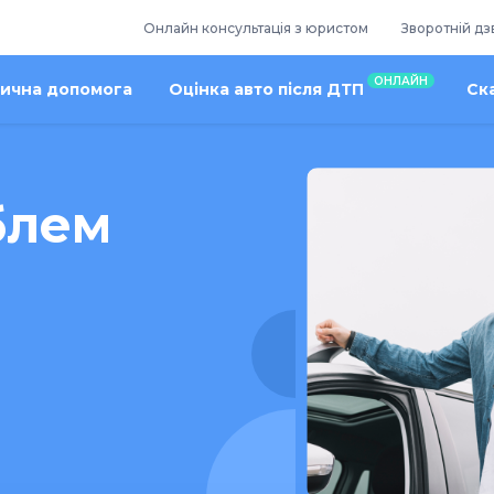
Онлайн консультація з юристом
Зворотній дз
ОНЛАЙН
ична допомога
Оцінка авто після ДТП
Ск
блем