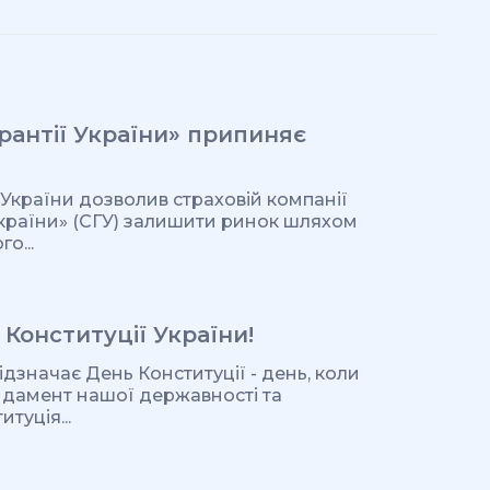
арантії України» припиняє
України дозволив страховій компанії
 України» (СГУ) залишити ринок шляхом
о...
 Конституції України!
ідзначає День Конституції - день, коли
ндамент нашої державності та
туція...