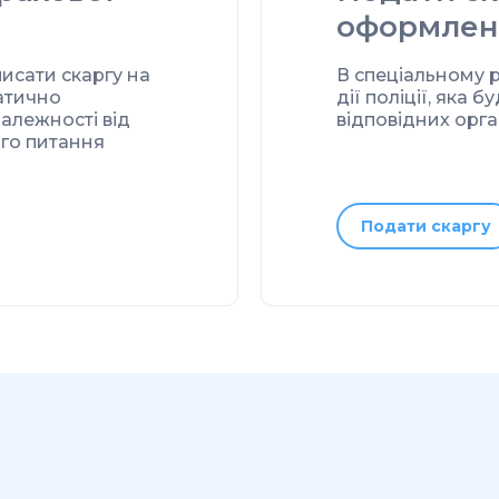
оформлен
писати скаргу на
В спеціальному р
матично
дії поліції, яка
залежності від
відповідних орга
ого питання
Подати скаргу