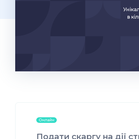
Уніка
в кі
Онлайн
Подати скаргу на дії с