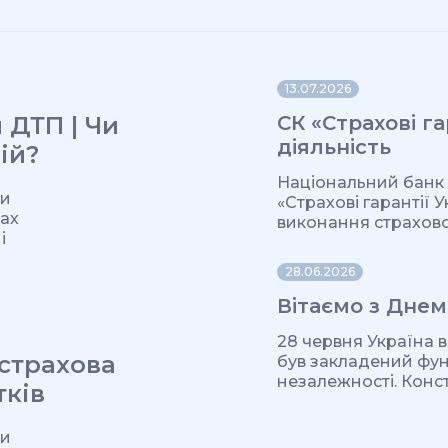
13.07.2026
 ДТП | Чи
СК «Страхові г
діяльність
ій?
Національний банк 
ми
«Страхові гарантії
ках
виконання страховог
і
28.06.2026
Вітаємо з Днем
28 червня Україна в
 страхова
був закладений фу
незалежності. Консти
тків
ми