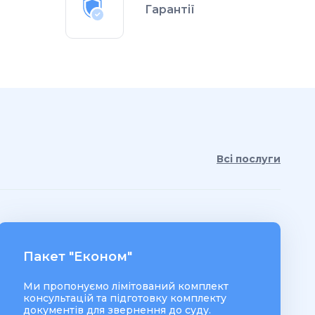
Гарантії
Всі послуги
Пакет "Економ"
Ми пропонуємо лімітований комплект
консультацій та підготовку комплекту
документів для звернення до суду.