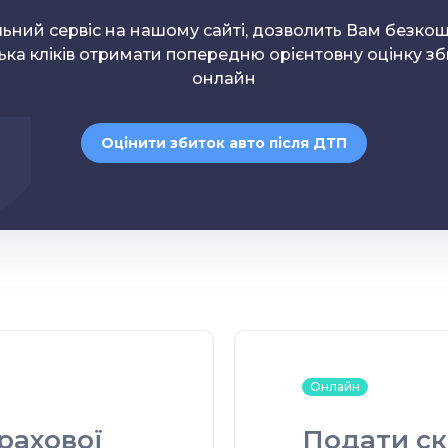
льний сервіс на нашому сайті, дозволить Вам безко
лька кліків отримати попередню орієнтовну оцінку зб
онлайн
Оцінити збиток авто після ДТП
Онлайн
трахової
Подати ск