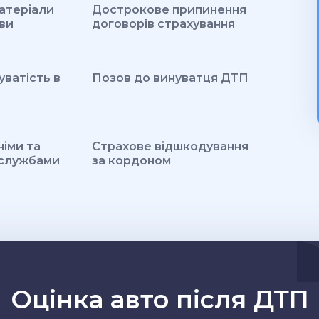
атеріали
Дострокове припинення
ви
договорів страхування
ватість в
Позов до винуватця ДТП
іми та
Страхове відшкодування
 службами
за кордоном
Оцінка авто після ДТП