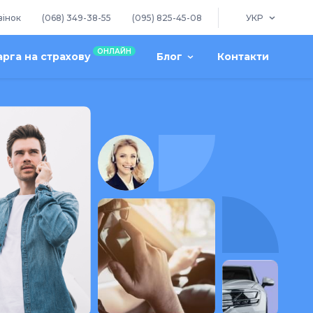
вінок
(068) 349-38-55
(095) 825-45-08
УКР
ОНЛАЙН
арга на страхову
Блог
Контакти