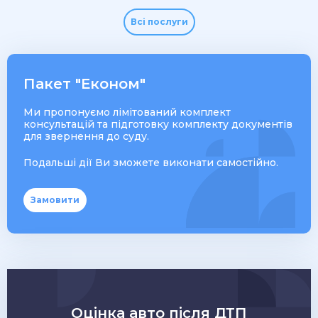
Всі послуги
Пакет "Економ"
Ми пропонуємо лімітований комплект
консультацій та підготовку комплекту документів
для звернення до суду.
Подальші дії Ви зможете виконати самостійно.
Замовити
Оцінка авто після ДТП