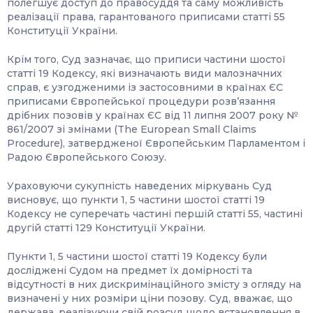
полегшує доступ до правосуддя та саму можливість
реалізації права, гарантованого приписами статті 55
Конституції України.
Крім того, Суд зазначає, що приписи частини шостої
статті 19 Кодексу, які визначають види малозначних
справ, є узгодженими із застосовними в країнах ЄС
приписами Європейської процедури розвʼязання
дрібних позовів у країнах ЄС від 11 липня 2007 року №
861/2007 зі змінами (The European Small Claims
Procedure), затвердженої Європейським Парламентом і
Радою Європейського Союзу.
Ураховуючи сукупність наведених міркувань Суд
висновує, що пункти 1, 5 частини шостої статті 19
Кодексу не суперечать частині першій статті 55, частині
другій статті 129 Конституції України.
Пункти 1, 5 частини шостої статті 19 Кодексу були
досліджені Судом на предмет їх домірності та
відсутності в них дискримінаційного змісту з огляду на
визначені у них розміри ціни позову. Суд, вважає, що
держава, реалізуючи свій розсуд щодо встановлення в