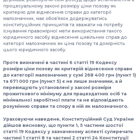
процесуальному законі розміру ціни позову як
критерію для віднесення справи до категорії
малозначних, має обовʼязок додержуватись
конституційних принципів та зважати на потребу
існування правомірної мети використання такого
юридичного засобу віднесення цивільних справ до
категорії малозначних як ціна позову та домірність
цього юридичного засобу.
Проте визначені в частині
6
статті 19 Кодексу
розміри ціни позову як критерій віднесення справи
до категорії малозначних у сумі 268 400 грн (пункт 1)
та 671 000 грн (пункт 5) є не лише значними, а й
перевищують установлені у законі розміри
прожиткового мінімуму для працездатних осіб та
мінімальної заробітної плати та не відповідають
розумінню справи та спору в ній як малозначного.
Ураховуючи наведене, Конституційний Суд України
дійшов висновку, що пункти 1, 5 частини шостої
статті 19 Кодексу у зазначеному аспекті суперечать
частині
1
статті 8 та частині
2
статті 24 Конституції