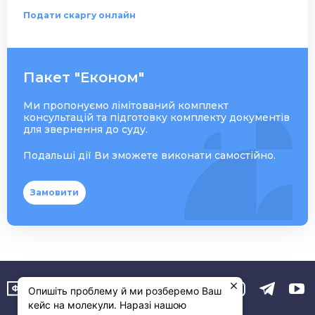
Подати скаргу онлайн
Пакет "Економ"
Ми пропонуємо лімітований комплект
консультацій та підготовку комплекту документів
для звернення до суду.
Подальші дії Ви зможете виконати самостійно.
Замовити
Опишіть проблему й ми розберемо Ваш
кейс на молекули. Наразі нашою