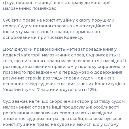
г) суд першої інстанції відніс справу до категорії
малозначних помилково.
Суб’єкти права на конституційну скаргу порушили
перед Судом питання стосовно конституційності
інституту малозначної справи, внормованого
оспорюваними приписами Кодексу.
Досліджуючи правомірність мети запровадження у
Кодексі категорії малозначних справ, Суд виходить із
того, що визнання справи малозначною та як наслідок її
розгляд, за загальним правилом у порядку спрощеного
позовного провадження є передумовою додержання
розумних строків розгляду справи судом – однієї з
основних засад судочинства, визначених Конституцією
України (пункт 7 частини другої статті 129).
Суд зважає на те, що скорочений строк розгляду судом
малозначних справ та інші процесуальні особливості
розвʼязання малозначних спорів мають наслідком
зниження судових витрат для особи, яка реалізує своє
конституційне право на судовий захист, що у цілому