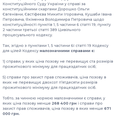
Конституційного Суду України у справі за
конституційними скаргами Дорошко Ольги
Євгенівни, Євстіфеєва Микити Ігоровича, Кушаби Івана
Петровича, Якіменка Володимира Петровича щодо
конституційності пунктів 1, 5 частини 6 статті 19, пункту
2 частини третьої статті 389 Цивільного
процесуального кодексу.
Так, згідно з пунктами 1, 5 частини 6ї статті 19 Кодексу
для цілей Кодексу
малозначними справами є:
1) справи, у яких ціна позову не перевищує ста розмірів
прожиткового мінімуму для працездатних осіб;
5) справи про захист прав споживачів, ціна позову в
яких не перевищує двохсот п’ятдесяти розмірів
прожиткового мінімуму для працездатних осіб.
Тобто, за чинною нормою малозначними є справи, у
яких ціна позову менше
268 400 грн
і справи про
захист прав споживачів, ціна позову в яких менше
671
000 грн.