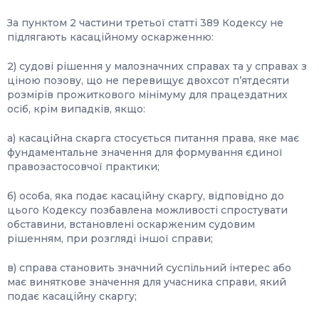
За пунктом 2 частини третьої статті 389 Кодексу не
підлягають касаційному оскарженню:
2) судові рішення у малозначних справах та у справах з
ціною позову, що не перевищує двохсот п’ятдесяти
розмірів прожиткового мінімуму для працездатних
осіб, крім випадків, якщо:
а) касаційна скарга стосується питання права, яке має
фундаментальне значення для формування єдиної
правозастосовчої практики;
б) особа, яка подає касаційну скаргу, відповідно до
цього Кодексу позбавлена можливості спростувати
обставини, встановлені оскарженим судовим
рішенням, при розгляді іншої справи;
в) справа становить значний суспільний інтерес або
має виняткове значення для учасника справи, який
подає касаційну скаргу;