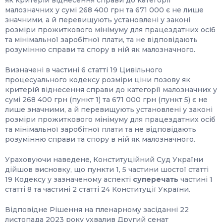
як критерій віднесення справи до категорії
малозначних у сумі 268 400 грн та 671 000 є не лише
значними, а й перевищують установлені у законі
розміри прожиткового мінімуму для працездатних осіб
та мінімальної заробітної плати, та не відповідають
розумінню справи та спору в ній як малозначного.
Визначені в частині 6 статті 19 Цивільного
процесуального кодексу розміри ціни позову як
критерій віднесення справи до категорії малозначних у
сумі 268 400 грн (пункт 1) та 671 000 грн (пункт 5) є не
лише значними, а й перевищують установлені у законі
розміри прожиткового мінімуму для працездатних осіб
та мінімальної заробітної плати та не відповідають
розумінню справи та спору в ній як малозначного.
Ураховуючи наведене, Конституційний Суд України
дійшов висновку, що пункти 1, 5 частини шостої статті
19 Кодексу у зазначеному аспекті
суперечать
частині 1
статті 8 та частині 2 статті 24 Конституції України.
Відповідне Рішення на пленарному засіданні 22
листопада 2023 року ухвалив Другий сенат