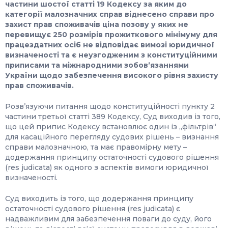
частини шостої статті 19 Кодексу за яким до
категорії малозначних справ віднесено справи про
захист прав споживачів ціна позову у яких не
перевищує
250
розмірів прожиткового мінімуму для
працездатних осіб не відповідає вимозі юридичної
визначеності та є неузгодженим з конституційними
приписами та міжнародними зобовʼязаннями
України щодо забезпечення високого рівня захисту
прав споживачів.
Розв’язуючи питання щодо конституційності пункту 2
частини третьої статті 389 Кодексу, Суд виходив із того,
що цей припис Кодексу встановлює один із „фільтрів“
для касаційного перегляду судових рішень – визнання
справи малозначною, та має правомірну мету –
додержання принципу остаточності судового рішення
(res judicata) як одного з аспектів вимоги юридичної
визначеності.
Суд виходить із того, що додержання принципу
остаточності судового рішення (res judicata) є
надважливим для забезпечення поваги до суду, його