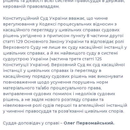
рішень та дієвості всієї системи правосуддя в державі,
керованій правовладдям.
Конституційний Суд України вважає, що чинне
врегулювання у Кодексі процесуальних відносин з
касаційного перегляду у цивільних справах судових
рішень узгіднено з приписом пункту 8 частини другої
статті 129 Основного Закону України та відповідає ролі
Верховного Суду не лише як суду касаційної інстанції у
цивільних справах, а й як найвищого суду в системі
судоустрою України (частина третя статті 125
Конституції України). Верховний Суд як суд касаційної
інстанції у цивільних справах із перегляду в
касаційному порядку судових рішень має виконувати
повноваження щодо усунення порушень норм
матеріального та/або процесуального права,
виправлення судових помилок і недоліків судових
рішень, а не задля нового розгляду справи та
нівелювання ролі судів першої та апеляційної інстанцій
у чиненні правосуддя та розвʼязанні цивільних спорів.
Суддя-доповідач у справі –
Олег Первомайський.