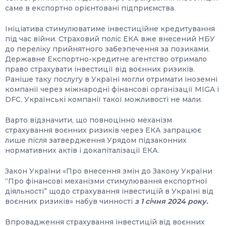
саме в експортно орієнтовані підприємства.
Ініціатива стимулюватиме інвестиційне кредитування
під час війни. Страховий поліс ЕКА вже внесений НБУ
до переліку прийнятного забезпечення за позиками.
Державне Експортно-кредитне агентство отримало
право страхувати інвестиції від воєнних ризиків.
Раніше таку послугу в Україні могли отримати іноземні
компанії через міжнародні фінансові організації MIGA і
DFC. Українські компанії такої можливості не мали.
Варто відзначити, що повноцінно механізм
страхування воєнних ризиків через ЕКА запрацює
лише після затвердження Урядом підзаконних
нормативних актів і докапіталізації ЕКА.
Закон України «Про внесення змін до Закону України
“Про фінансові механізми стимулювання експортної
діяльності” щодо страхування інвестицій в Україні від
воєнних ризиків» набув чинності
з 1 січня 2024 року.
Впровадження страхування інвестицій від воєнних