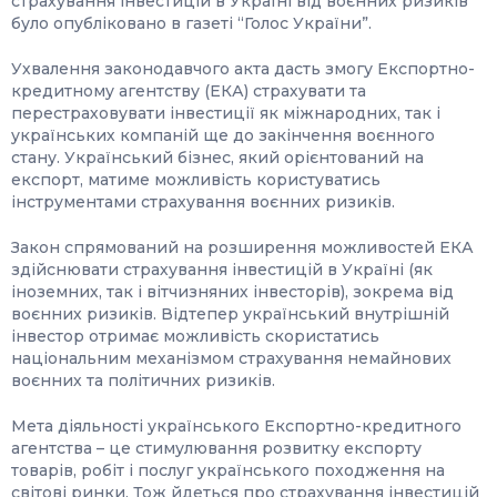
страхування інвестицій в Україні від воєнних ризиків”
було опубліковано в газеті “Голос України”.
Ухвалення законодавчого акта дасть змогу Експортно-
кредитному агентству (ЕКА) страхувати та
перестраховувати інвестиції як міжнародних, так і
українських компаній ще до закінчення воєнного
стану. Український бізнес, який орієнтований на
експорт, матиме можливість користуватись
інструментами страхування воєнних ризиків.
Закон спрямований на розширення можливостей ЕКА
здійснювати страхування інвестицій в Україні (як
іноземних, так і вітчизняних інвесторів), зокрема від
воєнних ризиків. Відтепер український внутрішній
інвестор отримає можливість скористатись
національним механізмом страхування немайнових
воєнних та політичних ризиків.
Мета діяльності українського Експортно-кредитного
агентства – це стимулювання розвитку експорту
товарів, робіт і послуг українського походження на
світові ринки. Тож йдеться про страхування інвестицій