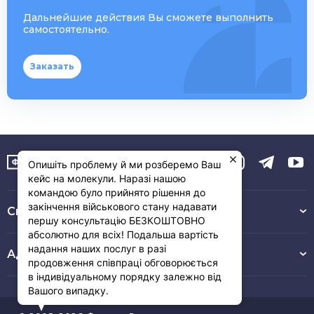
Дальнейшие действия Вы сможете выполнить
самостоятельно.
Заказать
Опишіть проблему й ми розберемо Ваш
кейс на молекули. Наразі нашою
командою було прийнято рішення до
закінчення військового стану надавати
Связь с нами :
першу консультацію БЕЗКОШТОВНО
абсолютно для всіх! Подальша вартість
надання наших послуг в разі
Адрес
продовження співпраці обговорюється
в індивідуальному порядку залежно від
Вашого випадку.