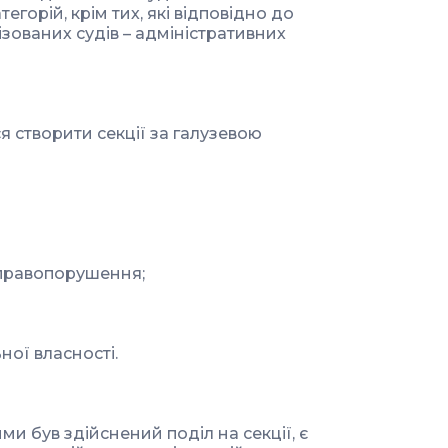
егорій, крім тих, які відповідно до
зованих судів – адміністративних
я створити секції за галузевою
і правопорушення;
ної власності.
ми був здійснений поділ на секції, є