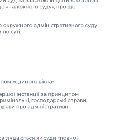
ий суд за власною ініціативою або за
до «належного суду», про що
о окружного адміністративного суду
по суті.
ипом «єдиного вікна»
ершої інстанції за принципом
кримінальні, господарські справи,
справи про адміністративні
розглядаються як суди «повної