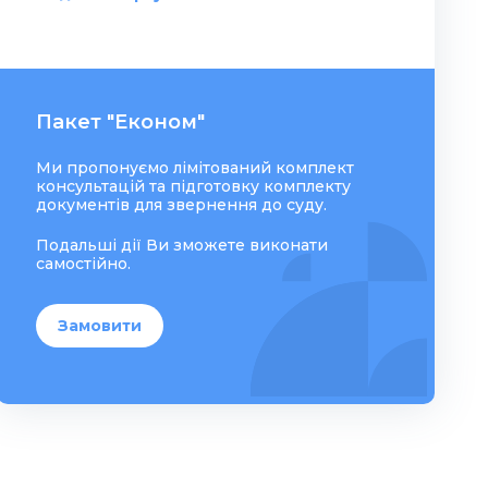
Пакет "Економ"
Ми пропонуємо лімітований комплект
консультацій та підготовку комплекту
документів для звернення до суду.
Подальші дії Ви зможете виконати
самостійно.
Замовити