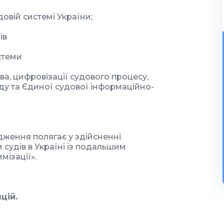
овій системі України;
ів
стеми
а, цифровізації судового процесу,
у та Єдиної судової інформаційно-
дження полягає у здійсненні
 судів в Україні із подальшим
мізації».
нцій
.