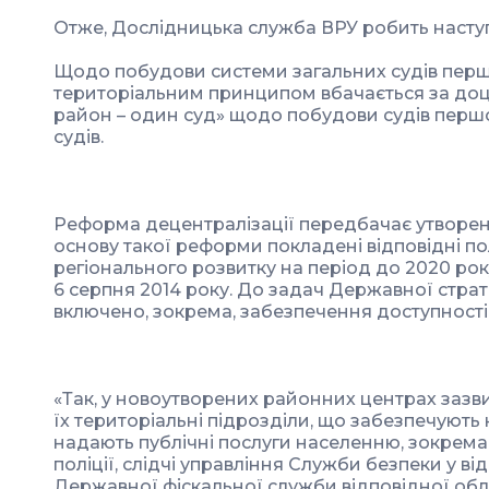
Отже, Дослідницька служба ВРУ робить наступ
Щодо побудови системи загальних судів першо
територіальним принципом вбачається за доц
район – один суд» щодо побудови судів першої
судів.
Реформа децентралізації передбачає утворення
основу такої реформи покладені відповідні п
регіонального розвитку на період до 2020 ро
6 серпня 2014 року. До задач Державної страт
включено, зокрема, забезпечення доступності т
«Так, у новоутворених районних центрах зазв
їх територіальні підрозділи, що забезпечують
надають публічні послуги населенню, зокрема,
поліції, слідчі управління Служби безпеки у ві
Державної фіскальної служби відповідної обл