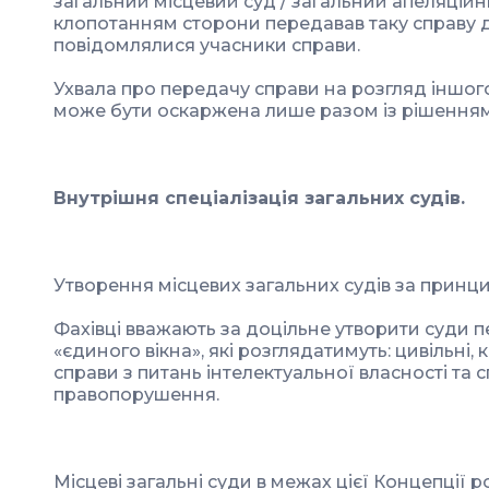
загальний місцевий суд / загальний апеляційн
клопотанням сторони передавав таку справу 
повідомлялися учасники справи.
Ухвала про передачу справи на розгляд іншог
може бути оскаржена лише разом із рішенням 
Внутрішня спеціалізація загальних судів.
Утворення місцевих загальних судів за принц
Фахівці вважають за доцільне утворити суди п
«єдиного вікна», які розглядатимуть: цивільні, 
справи з питань інтелектуальної власності та 
правопорушення.
Місцеві загальні суди в межах цієї Концепції 