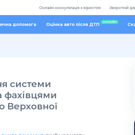
Онлайн консультація з юристом
Зворотній дз
ОНЛАЙН
ична допомога
Оцінка авто після ДТП
Ск
я системи
а фахівцями
ю Верховної