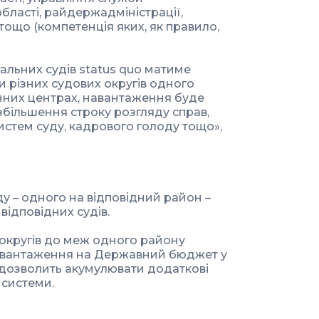
бласті, райдержадміністрації,
ощо (компетенція яких, як правило,
альних судів status quo матиме
 різних судових округів одного
онних центрах, навантаження буде
збільшення строку розгляду справ,
истем суду, кадрового голоду тощо»,
ду – одного на відповідний район –
відповідних судів.
 округів до меж одного району
авантаження на Державний бюджет у
 дозволить акумулювати додаткові
 системи.