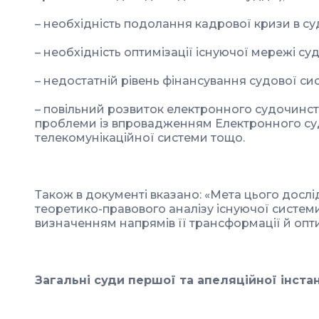
– необхідність подолання кадрової кризи в суд
– необхідність оптимізації існуючої мережі суд
– недостатній рівень фінансування судової си
– повільний розвиток електронного судочинств
проблеми із впровадженням Електронного суд
телекомунікаційної системи тощо.
Також в документі вказано: «Мета цього дослі
теоретико-правового аналізу існуючої системи
визначенням напрямів її трансформації й опти
Загальні суди першої та апеляційної інста