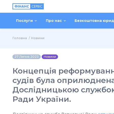
Послуги
Про нас
Безкоштовна юрид
Головна
Новини
27 Липня 2023
Новини
Концепція реформуванн
судів була оприлюднен
Дослідницькою службо
Ради України.