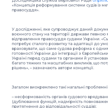
Дослідницька служба Верховної Ради
оприлю
«Концепція реформування системи судів із м
правосуддя».
У дослідженні, яке супроводжує даний докуме
воєнного стану на території держави певною
відправлення правосуддя судами України. «Сь
потребує сталого розвитку та адаптації до ум
враховувати, що саме судова реформа є одним
готовності України до інтеграції з Європейськ
Україні перед судами та органами й установа
багато тяжких та масштабних викликів, що пот
рішень», – зазначають автори концепції.
Загалом виокремлено такі нагальні проблемні
– несформованість органів судового врядуван
(дублювання функцій, надмірність повноважен
притягнення до відповідальності суддів);