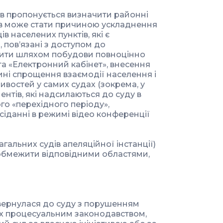
ів пропонується визначити районні
ів може стати причиною ускладнення
 населених пунктів, які є
 пов’язані з доступом до
ішити шляхом побудови повноцінно
а «Електронний кабінет», внесення
ині спрощення взаємодії населення і
ивостей у самих судах (зокрема, у
нтів, які надсилаються до суду в
го «перехідного періоду»,
сіданні в режимі відео конференції
гальних судів апеляційної інстанції)
обмежити відповідними областями,
звернулася до суду з порушенням
их процесуальним законодавством,