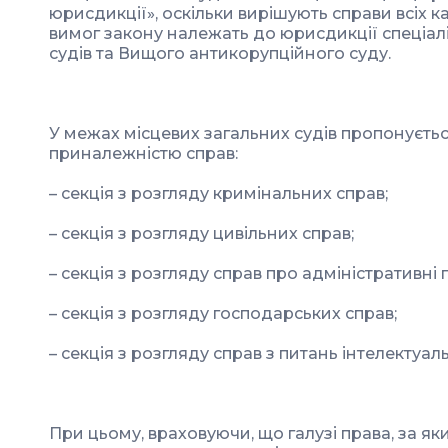
юрисдикції», оскільки вирішують справи всіх кат
вимог закону належать до юрисдикції спеціалі
судів та Вищого антикорупційного суду.
У межах місцевих загальних судів пропонуєтьс
приналежністю справ:
– секція з розгляду кримінальних справ;
– секція з розгляду цивільних справ;
– секція з розгляду справ про адміністративн
– секція з розгляду господарських справ;
– секція з розгляду справ з питань інтелектуаль
При цьому, враховуючи, що галузі права, за яки