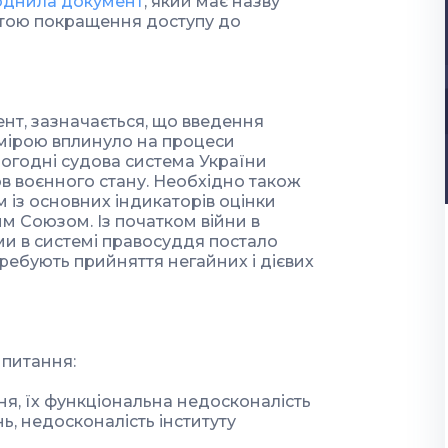
днила документ
, який має назву
етою покращення доступу до
нт, зазначається, що введення
 мірою вплинуло на процеси
огодні судова система України
ов воєнного стану. Необхідно також
 із основних індикаторів оцінки
им Союзом. Із початком війни в
ми в системі правосуддя постало
ребують прийняття негайних і дієвих
 питання:
ня, їх функціональна недосконалість
ь, недосконалість інституту