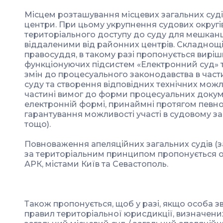
Місцем розташування місцевих загальних суд
центри. При цьому укрупнення судових округ
територіального доступу до суду для мешканців
віддаленими від районних центрів. Складнощі,
правосуддя, в такому разі пропонується вир
функціонуючих підсистем «Електронний суд» т
змін до процесуального законодавства в част
суду та створення відповідних технічних можл
частині вимог до форми процесуальних докуме
електронній формі, принаймні протягом певно
гарантування можливості участі в судовому за
тощо).
Повноваження апеляційних загальних судів (за
за територіальним принципом пропонується 
АРК, містами Київ та Севастополь.
Також пропонується, щоб у разі, якщо особа 
правил територіальної юрисдикції, визначен