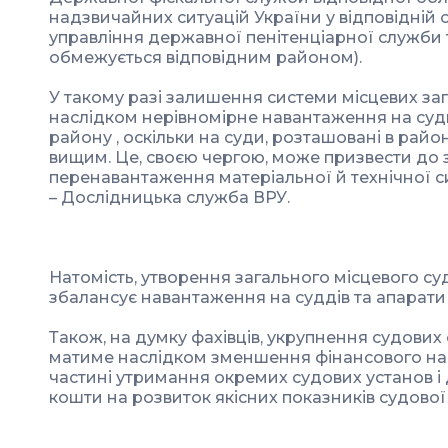
надзвичайних ситуацій України у відповідній о
управління державної пенітенціарної служби т
обмежується відповідним районом).
У такому разі залишення системи місцевих заг
наслідком нерівномірне навантаження на суди
району , оскільки на суди, розташовані в рай
вищим. Це, своєю чергою, може призвести до 
перенавантаження матеріальної й технічної с
– Дослідницька служба ВРУ.
Натомість, утворення загального місцевого су
збалансує навантаження на суддів та апарати 
Також, на думку фахівців, укрупнення судових
матиме наслідком зменшення фінансового н
частині утримання окремих судових установ і
кошти на розвиток якісних показників судової