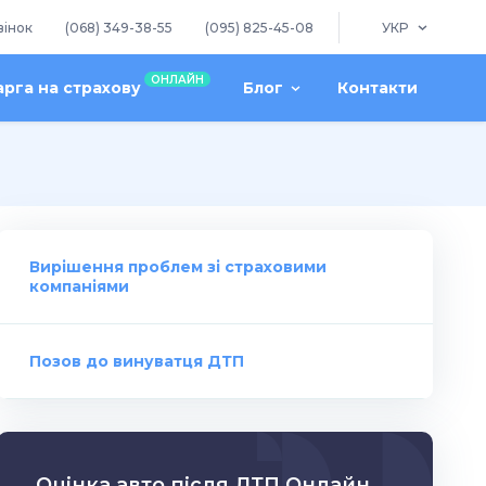
вінок
(068) 349-38-55
(095) 825-45-08
УКР
ОНЛАЙН
арга на страхову
Блог
Контакти
Вирішення проблем зі страховими
компаніями
Позов до винуватця ДТП
Оцінка авто після ДТП Онлайн