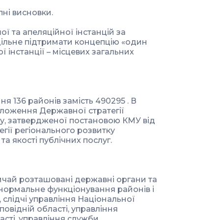
ні висновки.
ї та апеляційної інстанцій за
ільне підтримати концепцію «один
 інстанції – місцевих загальних
 136 районів замість 490295 . В
оложення Державної стратегії
ку, затвердженої постановою КМУ від
егії регіонального розвитку
а якості публічних послуг.
ичай розташовані державні органи та
 нормальне функціонування районів і
 слідчі управління Національної
дповідній області, управління
асті, управління служби