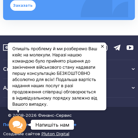
Заказать
Опишіть проблему й ми розберемо Ваш
кейс на молекули. Наразі нашою
командою було прийнято рішення до
закінчення військового стану надавати
Связь с нами :
першу консультацію БЕЗКОШТОВНО
абсолютно для всіх! Подальша вартість
надання наших послуг в разі
Адрес
продовження співпраці обговорюється
в індивідуальному порядку залежно від
Вашого випадку.
© 2008-2026 Финанс-Сервис
Contact
Напишіть нам
Пользовательское соглашение
Создание сайтов
Pluton Digital