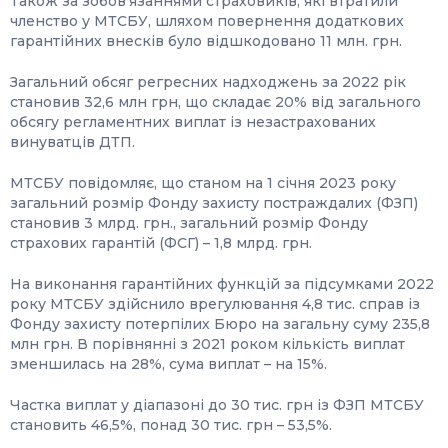
Також за зобов’язаннями страховиків, які втратили
членство у МТСБУ, шляхом повернення додаткових
гарантійних внесків було відшкодовано 11 млн. грн.
Загальний обсяг регресних надходжень за 2022 рік
становив 32,6 млн грн, що складає 20% від загального
обсягу регламентних виплат із незастрахованих
винуватців ДТП.
МТСБУ повідомляє, що станом на 1 січня 2023 року
загальний розмір Фонду захисту постраждалих (ФЗП)
становив 3 млрд. грн., загальний розмір Фонду
страхових гарантій (ФСГ) – 1,8 млрд. грн.
На виконання гарантійних функцій за підсумками 2022
року МТСБУ здійснило врегулювання 4,8 тис. справ із
Фонду захисту потерпілих Бюро на загальну суму 235,8
млн грн. В порівнянні з 2021 роком кількість виплат
зменшилась на 28%, сума виплат – на 15%.
Частка виплат у діапазоні до 30 тис. грн із ФЗП МТСБУ
становить 46,5%, понад 30 тис. грн – 53,5%.