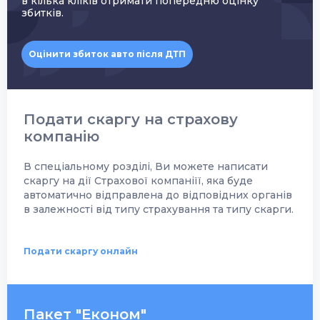
в кілька кліків отримати попередню оцінку
збитків.
Оцінити збиток авто після ДТП
Подати скаргу на страхову
компанію
В спеціальному розділі, Ви можете написати
скаргу на дії Страхової компаніїї, яка буде
автоматично відправлена до відповідних органів
в залежності від типу страхування та типу скарги.
Подати скаргу онлайн
Пакет "Економ"