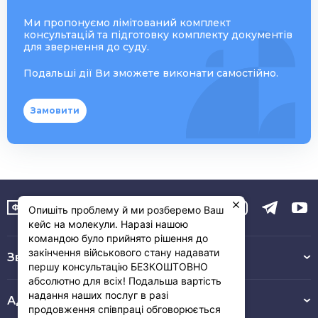
Ми пропонуємо лімітований комплект
консультацій та підготовку комплекту документів
для звернення до суду.
Подальші дії Ви зможете виконати самостійно.
Замовити
Опишіть проблему й ми розберемо Ваш
кейс на молекули. Наразі нашою
командою було прийнято рішення до
закінчення військового стану надавати
Зв’язок з нами :
першу консультацію БЕЗКОШТОВНО
абсолютно для всіх! Подальша вартість
надання наших послуг в разі
Адреса
продовження співпраці обговорюється