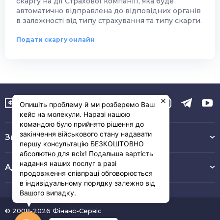
скаргу на дії Страхової компаніїї, яка буде
автоматично відправлена до відповідних органів
в залежності від типу страхування та типу скарги.
Подати скаргу онлайн
Опишіть проблему й ми розберемо Ваш
кейс на молекули. Наразі нашою
командою було прийнято рішення до
закінчення військового стану надавати
Зв’язок з нами :
першу консультацію БЕЗКОШТОВНО
абсолютно для всіх! Подальша вартість
надання наших послуг в разі
Адреса
продовження співпраці обговорюється
в індивідуальному порядку залежно від
Вашого випадку.
© 2008-2026 Фінанс-Сервіс