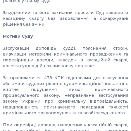
розгляд у цьому суді.
Засуджений та його захисник просили Суд залишити
касаційну скаргу без задоволення, а оскаржувані
рішення без зміни.
Мотиви Суду
Заслухавши доповідь судді, пояснення сторін,
вивчивши матеріали кримінального провадження та
перевіривши доводи, наведені в касаційній скарзі,
колегія суддів дійшла висновку про таке.
За правилами ст. 438 КПК підставами для скасування
або зміни судових рішень судом касаційної інстанції є
істотне порушення вимог кримінального
процесуального закону, неправильне застосування
закону України про кримінальну відповідальність,
невідповідність призначеного покарання тяжкості
кримінального правопорушення та особі засудженого.
При перевірці доводів, наведених у касаційній скарзі,
суд касаційної інстанції виходить із фактичних