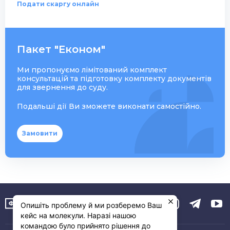
Подати скаргу онлайн
Пакет "Економ"
Ми пропонуємо лімітований комплект
консультацій та підготовку комплекту документів
для звернення до суду.
Подальші дії Ви зможете виконати самостійно.
Замовити
Опишіть проблему й ми розберемо Ваш
кейс на молекули. Наразі нашою
командою було прийнято рішення до