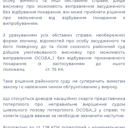
особу винного та інші обставини справи, дійде
висновку про можливість виправлення засудженого
без відбування покарання, він може прийняти рішення
про звільнення від відбування покарання з
випробуванням.
З урахуванням усіх обставин справи, необережної
форми злочину, відомостей про особу засудженого та
його поведінку до та після скоєного районний суд
дійшов умотивованого висновку про можливість
виправлення ОСОБА_1 без відбування призначеного
покарання із застосуванням до нього
положень ст. 75 КК.
Таке рішення районного суду не суперечить вимогам
закону і є належним чином обґрунтованим у вироку.
Що стосується доводів касаційної скарги представника
потерпілого про неправильне вирішення судом
цивільного позову потерпілого ОСОБА_2 у справі, то
колегія суддів вважає за необхідне зазначити наступне.
Відповідно до ст. 128 КПК потерпілий у кримінальному