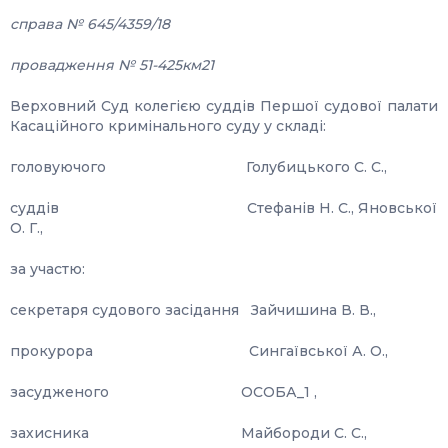
справа № 645/4359/18
провадження № 51-425км21
Верховний Суд колегією суддів Першої судової палати
Касаційного кримінального суду у складі:
головуючого Голубицького С. С.,
суддів Стефанів Н. С., Яновської
О. Г.,
за участю:
секретаря судового засідання Зайчишина В. В.,
прокурора Сингаївської А. О.,
засудженого ОСОБА_1 ,
захисника Майбороди С. С.,