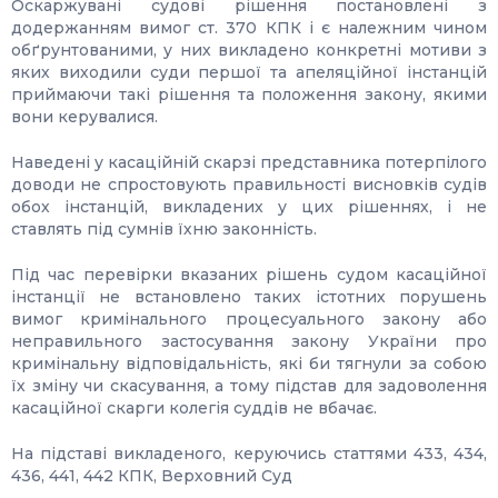
Оскаржувані судові рішення постановлені з
додержанням вимог ст. 370 КПК і є належним чином
обґрунтованими, у них викладено конкретні мотиви з
яких виходили суди першої та апеляційної інстанцій
приймаючи такі рішення та положення закону, якими
вони керувалися.
Наведені у касаційній скарзі представника потерпілого
доводи не спростовують правильності висновків судів
обох інстанцій, викладених у цих рішеннях, і не
ставлять під сумнів їхню законність.
Під час перевірки вказаних рішень судом касаційної
інстанції не встановлено таких істотних порушень
вимог кримінального процесуального закону або
неправильного застосування закону України про
кримінальну відповідальність, які би тягнули за собою
їх зміну чи скасування, а тому підстав для задоволення
касаційної скарги колегія суддів не вбачає.
На підставі викладеного, керуючись статтями 433, 434,
436, 441, 442 КПК, Верховний Суд