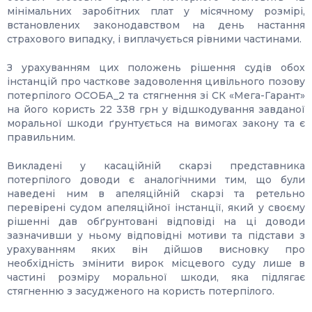
мінімальних заробітних плат у місячному розмірі,
встановлених законодавством на день настання
страхового випадку, і виплачується рівними частинами.
З урахуванням цих положень рішення судів обох
інстанцій про часткове задоволення цивільного позову
потерпілого ОСОБА_2 та стягнення зі СК «Мега-Гарант»
на його користь 22 338 грн у відшкодування завданої
моральної шкоди ґрунтується на вимогах закону та є
правильним.
Викладені у касаційній скарзі представника
потерпілого доводи є аналогічними тим, що були
наведені ним в апеляційній скарзі та ретельно
перевірені судом апеляційної інстанції, який у своєму
рішенні дав обґрунтовані відповіді на ці доводи
зазначивши у ньому відповідні мотиви та підстави з
урахуванням яких він дійшов висновку про
необхідність змінити вирок місцевого суду лише в
частині розміру моральної шкоди, яка підлягає
стягненню з засудженого на користь потерпілого.