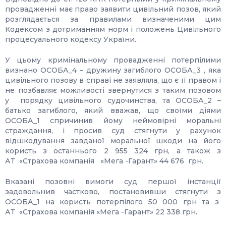
провадженні має право заявити цивільний позов, який
розглядається за правилами визначеними цим
Кодексом з дотриманням норм і положень Цивільного
процесуального кодексу України.
У цьому кримінальному провадженні потерпілими
визнано ОСОБА_4 – дружину загиблого ОСОБА_3 , яка
цивільного позову в справі не заявляла, що є її правом і
не позбавляє можливості звернутися з таким позовом
у порядку цивільного судочинства, та ОСОБА_2 –
батько загиблого, який вважав, що своїми діями
ОСОБА_1 спричинив йому неймовірні моральні
страждання, і просив суд стягнути у рахунок
відшкодування завданої моральної шкоди на його
користь з останнього 2 955 324 грн, а також з
АТ «Страхова компанія «Мега -Гарант» 44 676 грн.
Вказані позовні вимоги суд першої інстанції
задовольнив частково, постановивши стягнути з
ОСОБА_1 на користь потерпілого 50 000 грн та з
АТ «Страхова компанія «Мега -Гарант» 22 338 грн.