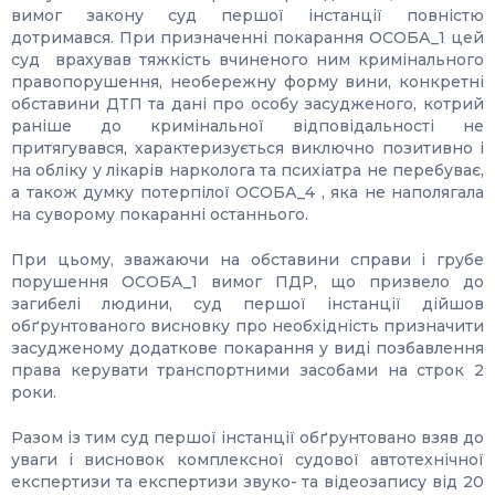
вимог закону суд першої інстанції повністю
дотримався. При призначенні покарання ОСОБА_1 цей
суд врахував тяжкість вчиненого ним кримінального
правопорушення, необережну форму вини, конкретні
обставини ДТП та дані про особу засудженого, котрий
раніше до кримінальної відповідальності не
притягувався, характеризується виключно позитивно і
на обліку у лікарів нарколога та психіатра не перебуває,
а також думку потерпілої ОСОБА_4 , яка не наполягала
на суворому покаранні останнього.
При цьому, зважаючи на обставини справи і грубе
порушення ОСОБА_1 вимог ПДР, що призвело до
загибелі людини, суд першої інстанції дійшов
обґрунтованого висновку про необхідність призначити
засудженому додаткове покарання у виді позбавлення
права керувати транспортними засобами на строк 2
роки.
Разом із тим суд першої інстанції обґрунтовано взяв до
уваги і висновок комплексної судової автотехнічної
експертизи та експертизи звуко- та відеозапису від 20