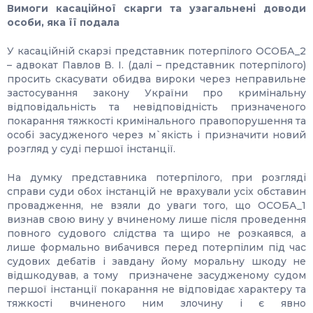
Вимоги касаційної скарги та узагальнені доводи
особи, яка її подала
У касаційній скарзі представник потерпілого ОСОБА_2
– адвокат Павлов В. І. (далі – представник потерпілого)
просить скасувати обидва вироки через неправильне
застосування закону України про кримінальну
відповідальність та невідповідність призначеного
покарання тяжкості кримінального правопорушення та
особі засудженого через м`якість і призначити новий
розгляд у суді першої інстанції.
На думку представника потерпілого, при розгляді
справи суди обох інстанцій не врахували усіх обставин
провадження, не взяли до уваги того, що ОСОБА_1
визнав свою вину у вчиненому лише після проведення
повного судового слідства та щиро не розкаявся, а
лише формально вибачився перед потерпілим під час
судових дебатів і завдану йому моральну шкоду не
відшкодував, а тому призначене засудженому судом
першої інстанції покарання не відповідає характеру та
тяжкості вчиненого ним злочину і є явно