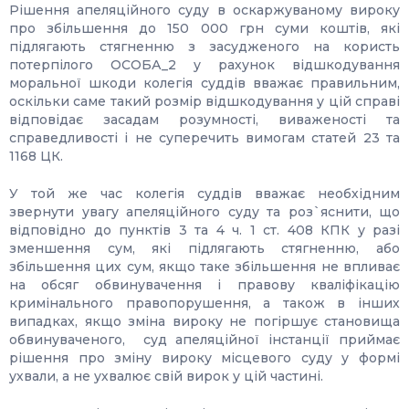
Рішення апеляційного суду в оскаржуваному вироку
про збільшення до 150 000 грн суми коштів, які
підлягають стягненню з засудженого на користь
потерпілого ОСОБА_2 у рахунок відшкодування
моральної шкоди колегія суддів вважає правильним,
оскільки саме такий розмір відшкодування у цій справі
відповідає засадам розумності, виваженості та
справедливості і не суперечить вимогам статей 23 та
1168 ЦК.
У той же час колегія суддів вважає необхідним
звернути увагу апеляційного суду та роз`яснити, що
відповідно до пунктів 3 та 4 ч. 1 ст. 408 КПК у разі
зменшення сум, які підлягають стягненню, або
збільшення цих сум, якщо таке збільшення не впливає
на обсяг обвинувачення і правову кваліфікацію
кримінального правопорушення, а також в інших
випадках, якщо зміна вироку не погіршує становища
обвинуваченого, суд апеляційної інстанції приймає
рішення про зміну вироку місцевого суду у формі
ухвали, а не ухвалює свій вирок у цій частині.