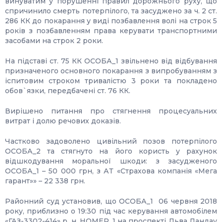
винуватим у порушенні правил дорожнього руху, що
спричинило смерть потерпілого, та засуджено за ч. 2 ст.
286 КК до покарання у виді позбавлення волі на строк 5
років з позбавленням права керувати транспортними
засобами на строк 2 роки.
На підставі ст. 75 КК ОСОБА_1 звільнено від відбування
призначеного основного покарання з випробуванням з
іспитовим строком тривалістю 3 роки та покладено
обов`язки, передбачені ст. 76 КК.
Вирішено питання про стягнення процесуальних
витрат і долю речових доказів.
Частково задоволено цивільний позов потерпілого
ОСОБА_2 та стягнуто на його користь у рахунок
відшкодування моральної шкоди: з засудженого
ОСОБА_1 – 50 000 грн, з АТ «Страхова компанія «Мега
гарант»» – 22 338 грн.
Районний суд установив, що ОСОБА_1 06 червня 2018
року, приблизно о 19:30 під час керування автомобілем
«ГАЗ-3302-414» р. н. НОМЕР_1 на проспекті Льва Ландау