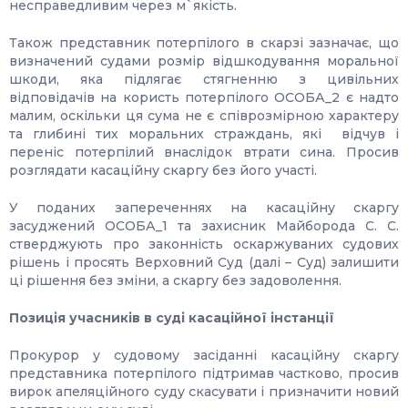
несправедливим через м`якість.
Також представник потерпілого в скарзі зазначає, що
визначений судами розмір відшкодування моральної
шкоди, яка підлягає стягненню з цивільних
відповідачів на користь потерпілого ОСОБА_2 є надто
малим, оскільки ця сума не є співрозмірною характеру
та глибині тих моральних страждань, які відчув і
переніс потерпілий внаслідок втрати сина. Просив
розглядати касаційну скаргу без його участі.
У поданих запереченнях на касаційну скаргу
засуджений ОСОБА_1 та захисник Майборода С. С.
стверджують про законність оскаржуваних судових
рішень і просять Верховний Суд (далі – Суд) залишити
ці рішення без зміни, а скаргу без задоволення.
Позиція учасників в суді касаційної інстанції
Прокурор у судовому засіданні касаційну скаргу
представника потерпілого підтримав частково, просив
вирок апеляційного суду скасувати і призначити новий