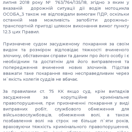
липня 2018 року № 763/764/135/18, згідно з яким у
вказаній дорожній ситуації дії водія мотоцикла
ОСОБА_3 також не відповідали вимогам ПДР, оскільки
останній мав можливість запобігти дорожньо-
транспортній пригоді шляхом виконання вимог пункту
12.3 цих Правил.
Призначене судом засудженому покарання за своїм
видом та розміром відповідає тяжкості вчиненого
злочину, обставинам справи та даним про його особу і є
необхідним та достатнім для його виправлення та
попередження вчинення нових злочинів. Підстав
вважати таке покарання явно несправедливим через
м`якість колегія суддів не вбачає.
За правилами ст. 75 КК якщо суд, крім випадків
засудження за корупційне кримінальне
правопорушення, при призначенні покарання у виді
виправних робіт, службового обмеження для
військовослужбовців, обмеження волі, а також
позбавлення волі на строк не більше п`яти років,
враховуючи тяжкість кримінального правопорушення,