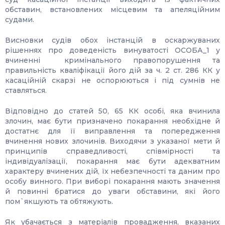
обставин, встановлених місцевим та апеляційним
судами.
Висновки судів обох інстанцій в оскаржуваних
рішеннях про доведеність винуватості ОСОБА_1 у
вчиненні кримінального правопорушення та
правильність кваліфікації його дій за ч. 2 ст. 286 КК у
касаційній скарзі не оспорюються і під сумнів не
ставляться.
Відповідно до статей 50, 65 КК особі, яка вчинила
злочин, має бути призначено покарання необхідне й
достатнє для її виправлення та попередження
вчинення нових злочинів. Виходячи з указаної мети й
принципів справедливості, співмірності та
індивідуалізації, покарання має бути адекватним
характеру вчинених дій, їх небезпечності та даним про
особу винного. При виборі покарання мають значення
й повинні братися до уваги обставини, які його
пом`якшують та обтяжують.
Як убачається з матеріалів провадження, вказаних