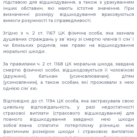
підставою для відшкодування, а також з урахуванням
інших обставин, які мають істотне значення. При
визначенні розміру відшкодування враховуються
вимоги розумності та справедливості.
Згідно з ч. 2 ст. 1167 ЦК фізична особа, яка зазнала
душевних страждань у зв`язку зі смертю членів її сім`ї
чи близьких родичів, має право на відшкодування
моральної шкоди.
За правилами ч. 2 ст. 1168 ЦК моральна шкода, завдана
смертю фізичної особи, відшкодовується її чоловікові
(дружині), батькам (усиновлювачам), дітям
(усиновленим), а також особам, які проживали з нею
однією сім`єю.
Відповідно до ст. 1194 ЦК особа, яка застрахувала свою
цивільну відповідальність, у разі недостатності
страхової виплати (страхового відшкодування) для
повного відшкодування завданої нею шкоди
зобов`язана сплатити потерпілому різницю між
фактичним розміром шкоди і страховою виплатою