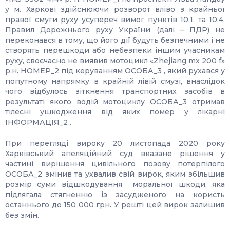
у м. Харкові здійснюючи розворот вліво з крайньої
правої смуги руху усупереч вимог пунктів 10.1. та 10.4.
Правил Дорожнього руху України (далі – ПДР) не
переконався в тому, що його дії будуть безпечними і не
створять перешкоди або небезпеки іншим учасникам
руху, своєчасно не виявив мотоцикл «Zhejiang mx 200 f»
р.н. НОМЕР_2 під керуванням ОСОБА_3 , який рухався у
попутному напрямку в крайній лівій смузі, внаслідок
чого відбулось зіткнення транспортних засобів в
результаті якого водій мотоциклу ОСОБА_3 отримав
тілесні ушкодження від яких помер у лікарні
ІНФОРМАЦІЯ_2 .
При перегляді вироку 20 листопада 2020 року
Харківський апеляційний суд вказане рішення у
частині вирішення цивільного позову потерпілого
ОСОБА_2 змінив та ухвалив свій вирок, яким збільшив
розмір суми відшкодування моральної шкоди, яка
підлягала стягненню із засудженого на користь
останнього до 150 000 грн. У решті цей вирок залишив
без змін.