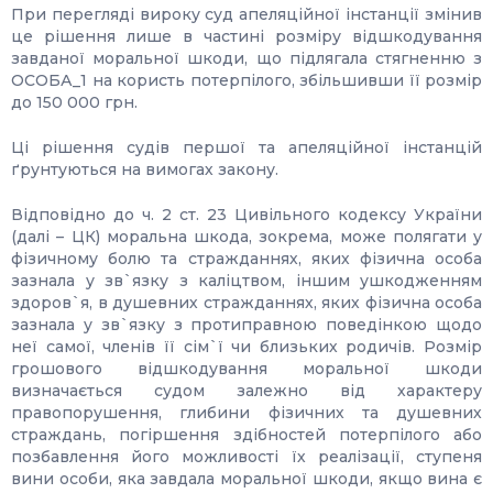
При перегляді вироку суд апеляційної інстанції змінив
це рішення лише в частині розміру відшкодування
завданої моральної шкоди, що підлягала стягненню з
ОСОБА_1 на користь потерпілого, збільшивши її розмір
до 150 000 грн.
Ці рішення судів першої та апеляційної інстанцій
ґрунтуються на вимогах закону.
Відповідно до ч. 2 ст. 23 Цивільного кодексу України
(далі – ЦК) моральна шкода, зокрема, може полягати у
фізичному болю та стражданнях, яких фізична особа
зазнала у зв`язку з каліцтвом, іншим ушкодженням
здоров`я, в душевних стражданнях, яких фізична особа
зазнала у зв`язку з протиправною поведінкою щодо
неї самої, членів її сім`ї чи близьких родичів. Розмір
грошового відшкодування моральної шкоди
визначається судом залежно від характеру
правопорушення, глибини фізичних та душевних
страждань, погіршення здібностей потерпілого або
позбавлення його можливості їх реалізації, ступеня
вини особи, яка завдала моральної шкоди, якщо вина є