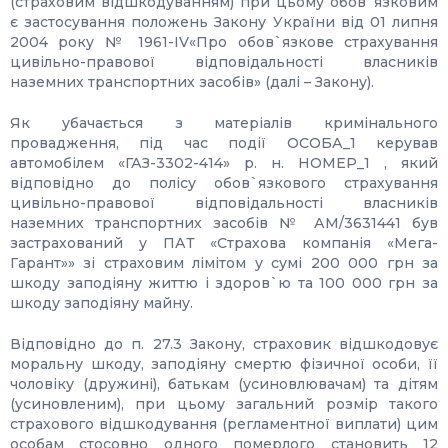
(страховим відшкодуванням) при цьому обов`язковим
є застосування положень Закону України від 01 липня
2004 року № 1961-IV«Про обов`язкове страхування
цивільно-правової відповідальності власників
наземних транспортних засобів» (далі – Закону).
Як убачається з матеріалів кримінального
провадження, під час події ОСОБА_1 керував
автомобілем «ГАЗ-3302-414» р. н. НОМЕР_1 , який
відповідно до полісу обов`язкового страхування
цивільно-правової відповідальності власників
наземних транспортних засобів № АМ/3631441 був
застрахований у ПАТ «Страхова компанія «Мега-
Гарант»» зі страховим лімітом у сумі 200 000 грн за
шкоду заподіяну життю і здоров`ю та 100 000 грн за
шкоду заподіяну майну.
Відповідно до п. 27.3 Закону, страховик відшкодовує
моральну шкоду, заподіяну смертю фізичної особи, її
чоловіку (дружині), батькам (усиновлювачам) та дітям
(усиновленим), при цьому загальний розмір такого
страхового відшкодування (регламентної виплати) цим
особам стосовно одного померлого становить 12