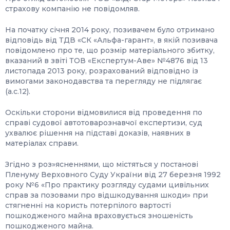
страхову компанію не повідомляв.
На початку січня 2014 року, позивачем було отримано
відповідь від ТДВ «СК «Альфа-гарант», в якій позивача
повідомлено про те, що розмір матеріального збитку,
вказаний в звіті ТОВ «Експертум-Аве» №4876 від 13
листопада 2013 року, розрахований відповідно із
вимогами законодавства та перегляду не підлягає
(а.с.12).
Оскільки сторони відмовилися від проведення по
справі судової автотоварознавчої експертизи, суд
ухвалює рішення на підставі доказів, наявних в
матеріалах справи.
Згідно з роз»ясненнями, що містяться у постанові
Пленуму Верховного Суду України від 27 березня 1992
року №6 «Про практику розгляду судами цивільних
справ за позовами про відшкодування шкоди» при
стягненні на користь потерпілого вартості
пошкодженого майна враховується зношеність
пошкодженого майна.