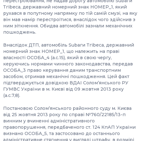
перестроювання, не надав дорогу автомобілю Subаги
Тгіbеса, державний номерний знак НОМЕР_1, який
рухався в попутному напрямку по тій самій смузі, на яку
він мав намір перестроїтися, внаслідок чого здійснив з
ним зіткнення. Обидва автомобілі зазнали механічних
пошкоджень.
Внаслідок ДТП, автомобіль Subаги Тгіbеса, державний
номерний знак НОМЕР_1, що належить на праві
власності ОСОБА_4 (а.с.15), який в свою чергу,
керуючись нормами чинного законодавства, передав
ОСОБА_3 право керування даним транспортним
засобом, отримав механічні пошкодження. Цей факт
підтверджується довідкою ВДАІ Солом’янського РУ
ГУМВС України в м. Києві від 09 жовтня 2013 року
(а.с.7,8).
Постановою Солом’янського районного суду м. Києва
від 25 жовтня 2013 року по справі №760/22185/13-п
винним у вчиненні адміністративного
правопорушення, передбаченого ст. 124 КпАП України
визнано ОСОБА_5, та застосовано до останнього
адміністративне стягнення у вигляді штрафу, в розмірі