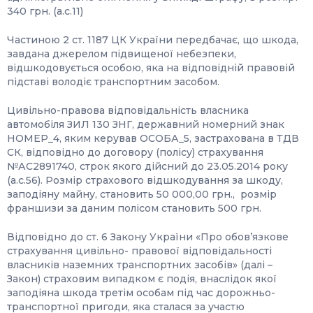
340 грн. (а.с.11)
Частиною 2 ст. 1187 ЦК України передбачає, що шкода,
завдана джерелом підвищеної небезпеки,
відшкодовується особою, яка на відповідній правовій
підставі володіє транспортним засобом.
Цивільно-правова відповідальність власника
автомобіля ЗИЛ 130 ЗНГ, державний номерний знак
НОМЕР_4, яким керував ОСОБА_5, застрахована в ТДВ
СК, відповідно до договору (полісу) страхування
№АС2891740, строк якого дійсний до 23.05.2014 року
(а.с.56). Розмір страхового відшкодування за шкоду,
заподіяну майну, становить 50 000,00 грн., розмір
франшизи за даним полісом становить 500 грн.
Відповідно до ст. 6 Закону України «Про обов’язкове
страхування цивільно- правової відповідальності
власників наземних транспортних засобів» (далі –
Закон) страховим випадком є подія, внаслідок якої
заподіяна шкода третім особам під час дорожньо-
транспортної пригоди, яка сталася за участю