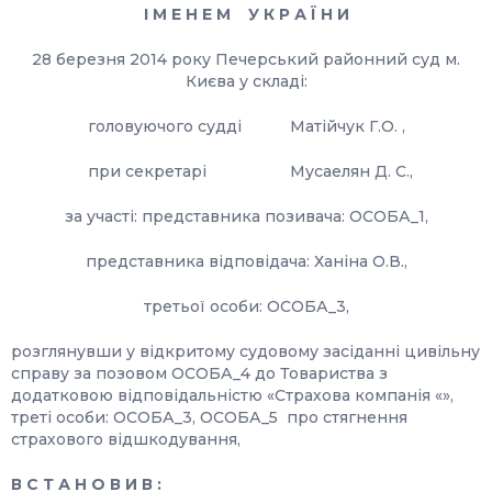
І М Е Н Е М У К Р А Ї Н И
28 березня 2014 року Печерський районний суд м.
Києва у складі:
головуючого судді Матійчук Г.О. ,
при секретарі Мусаелян Д. С.,
за участі: представника позивача: ОСОБА_1,
представника відповідача: Ханіна О.В.,
третьої особи: ОСОБА_3,
розглянувши у відкритому судовому засіданні цивільну
справу за позовом ОСОБА_4 до Товариства з
додатковою відповідальністю «Страхова компанія «»,
треті особи: ОСОБА_3, ОСОБА_5 про стягнення
страхового відшкодування,
В С Т А Н О В И В :