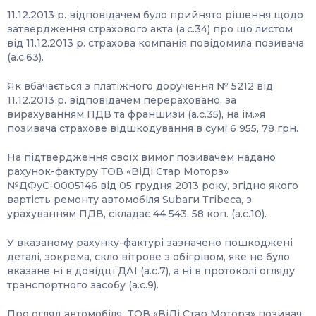
11.12.2013 р. відповідачем було прийнято рішення щодо
затвердження страхового акта (а.с.34) про що листом
від 11.12.2013 р. страхова компанія повідомила позивача
(а.с.63).
Як вбачається з платіжного доручення № 5212 від
11.12.2013 р. відповідачем перераховано, за
вирахуванням ПДВ та франшизи (а.с.35), на ім.»я
позивача страхове відшкодування в сумі 6 955, 78 грн.
На підтвердження своїх вимог позивачем надано
рахунок-фактуру ТОВ «ВіДі Стар Моторз»
№ДФуС-0005146 від 05 грудня 2013 року, згідно якого
вартість ремонту автомобіля Subаги Тгіbеса, з
урахуванням ПДВ, складає 44 543, 58 коп. (а.с.10).
У вказаному рахунку-фактурі зазначено пошкоджені
деталі, зокрема, скло вітрове з обігрівом, яке не було
вказане ні в довідці ДАІ (а.с.7), а ні в протоколі огляду
транспортного засобу (а.с.9).
Про огляд автомобіля ТОВ «ВіДі Стар Моторз» позивач