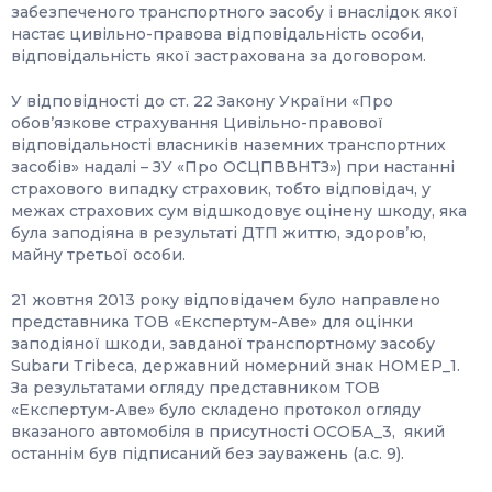
забезпеченого транспортного засобу і внаслідок якої
настає цивільно-правова відповідальність особи,
відповідальність якої застрахована за договором.
У відповідності до ст. 22 Закону України «Про
обов’язкове страхування Цивільно-правової
відповідальності власників наземних транспортних
засобів» надалі – ЗУ «Про ОСЦПВВНТЗ») при настанні
страхового випадку страховик, тобто відповідач, у
межах страхових сум відшкодовує оцінену шкоду, яка
була заподіяна в результаті ДТП життю, здоров’ю,
майну третьої особи.
21 жовтня 2013 року відповідачем було направлено
представника ТОВ «Експертум-Аве» для оцінки
заподіяної шкоди, завданої транспортному засобу
Subаги Тгіbеса, державний номерний знак НОМЕР_1.
За результатами огляду представником ТОВ
«Експертум-Аве» було складено протокол огляду
вказаного автомобіля в присутності ОСОБА_3, який
останнім був підписаний без зауважень (а.с. 9).