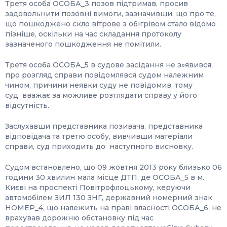
Третя особа ОСОБА_3 позов підтримав, просив
задовольнити позовні вимоги, зазначивши, що про те,
що пошкоджено скло вітрове з обігрівом стало відомо
пізніше, оскільки на час складання протоколу
зазначеного пошкодження не помітили.
Третя особа ОСОБА_5 в судове засідання не з»явився,
про розгляд справи повідомлявся судом належним
чином, причини неявки суду не повідомив, тому
суд вважає за можливе розглядати справу у його
відсутність.
Заслухавши представника позивача, представника
відповідача та третю особу, вивчивши матеріали
справи, суд приходить до наступного висновку.
Судом встановлено, що 09 жовтня 2013 року близько 06
години 30 хвилин мала місце ДТП, де ОСОБА_5 в м.
Києві на проспекті Повітрофлоцькому, керуючи
автомобілем ЗИЛ 130 ЗНГ, державний номерний знак
НОМЕР_4, що належить на праві власності ОСОБА_6, не
врахував дорожню обстановку під час