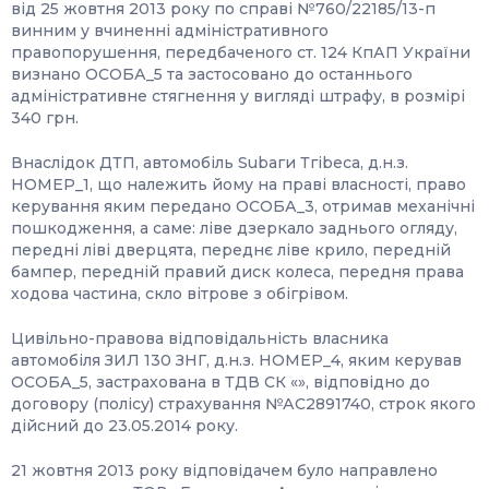
від 25 жовтня 2013 року по справі №760/22185/13-п
винним у вчиненні адміністративного
правопорушення, передбаченого ст. 124 КпАП України
визнано ОСОБА_5 та застосовано до останнього
адміністративне стягнення у вигляді штрафу, в розмірі
340 грн.
Внаслідок ДТП, автомобіль Subаги Тгіbеса, д.н.з.
НОМЕР_1, що належить йому на праві власності, право
керування яким передано ОСОБА_3, отримав механічні
пошкодження, а саме: ліве дзеркало заднього огляду,
передні ліві дверцята, переднє ліве крило, передній
бампер, передній правий диск колеса, передня права
ходова частина, скло вітрове з обігрівом.
Цивільно-правова відповідальність власника
автомобіля ЗИЛ 130 ЗНГ, д.н.з. НОМЕР_4, яким керував
ОСОБА_5, застрахована в ТДВ СК «», відповідно до
договору (полісу) страхування №АС2891740, строк якого
дійсний до 23.05.2014 року.
21 жовтня 2013 року відповідачем було направлено