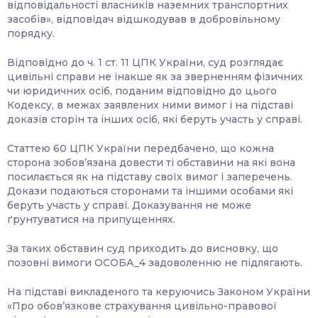
відповідальності власників наземних транспортних
засобів», відповідач відшкодував в добровільному
порядку.
Відповідно до ч. 1 ст. 11 ЦПК України, суд розглядає
цивільні справи не інакше як за зверненням фізичних
чи юридичних осіб, поданим відповідно до цього
Кодексу, в межах заявлених ними вимог і на підставі
доказів сторін та інших осіб, які беруть участь у справі.
Статтею 60 ЦПК України передбачено, що кожна
сторона зобов’язана довести ті обставини на які вона
посилається як на підставу своїх вимог і заперечень.
Докази подаються сторонами та іншими особами які
беруть участь у справі. Доказування не може
ґрунтуватися на припущеннях.
За таких обставин суд приходить до висновку, що
позовні вимоги ОСОБА_4 задоволенню не підлягають.
На підставі викладеного та керуючись Законом України
«Про обов’язкове страхування цивільно-правової