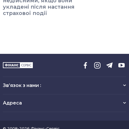
недійсними, якщо вони
укладені після настання
страхової події
Зв’язок з нами :
Адреса
© 2008-2026 Фінанс-Сервіс