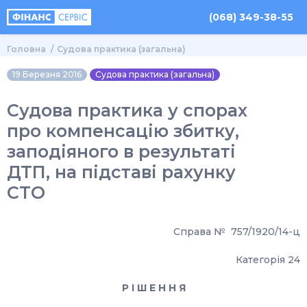
(068) 349-38-55
Головна
Судова практика (загальна)
19 Березня 2016
Судова практика (загальна)
Судова практика у спорах
про компенсацію збитку,
заподіяного в результаті
ДТП, на підставі рахунку
СТО
Справа № 757/1920/14-ц
Категорія 24
Р І Ш Е Н Н Я