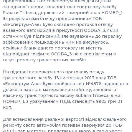
представника ТОВ «Експертум-Аве» для оцінки
заподіяної шкоди, завданої транспортному засобу
Subаги Тгіbеса, державний номерний знак НОМЕР_1.
За результатами огляду представником ТОВ
«Експертум-Аве» було складено протокол огляду
вказаного автомобіля в присутності ОСОБА_3, який
останнім був підписаний, але зауважень до переліку
зафіксованих пошкоджень ним не висунулось,
оскільки бланк даного протоколу не містить
відповідної графи та ОСОБА_3 не є спеціалістом в
галузі ремонту транспортних засобів.
На підставі вищевказаного протоколу огляду
транспортного засобу, 13 листопада 2013 року ТОВ
«Експертум-Аве» було зроблено звіт №4876, відповідно
до якого вартість матеріального збитку, завданого
власнику транспортного засобу Subаги Тгіbеса, д.н.з.
НОМЕР_1, з урахуванням ПДВ, становить 9905 грн. 31
коп.
Для встановлення реальної вартості відновлювального
ремонту свого автомобіля позивач звернувся до ТОВ
«ВіДі Стар Моторз», представник якого, в свою чергу,