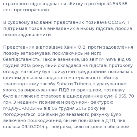
страхового відшкодування збитку в розмірі 44 543 58
коп. протиправною.
В судовому засіданні представник позивача ОСОБА_1
підтримав позов з викладених в ньому підстав, просив
позов задовольнити.
Представник відповідача Ханін О.В. проти задоволення
позову заперечував, посилаючись на його
безпідставність. Також зазначив, що звіт № 4876 від 05
грудня 2013 року, який складався на підставі протоколу
огляду, на якому був присутній представник позивача є
єдиним доказом завданого матеріального збитку
транспортному засобу Subаги Тгіbеса, з урахуванням
якого, за вирахуванням ПДВ та франшизи, позивачу
було виплачено страхове відшкодування в сумі 6 955, 78
грн. З наданим позивачем рахунком- фактурою
№ДФуС-0005146 від 05 грудня 2013 року не
погоджується, оскільки до вказаного рахунку було
включено пошкодження, які не пов»язані з ДТП, яке
сталося 09.10.2014 р., зокрема, скло вітрове з обігрівом.