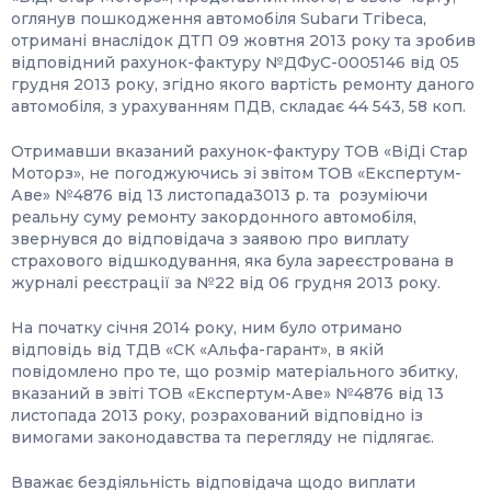
оглянув пошкодження автомобіля Subаги Тгіbеса,
отримані внаслідок ДТП 09 жовтня 2013 року та зробив
відповідний рахунок-фактуру №ДФуС-0005146 від 05
грудня 2013 року, згідно якого вартість ремонту даного
автомобіля, з урахуванням ПДВ, складає 44 543, 58 коп.
Отримавши вказаний рахунок-фактуру ТОВ «ВіДі Стар
Моторз», не погоджуючись зі звітом ТОВ «Експертум-
Аве» №4876 від 13 листопада3013 р. та розуміючи
реальну суму ремонту закордонного автомобіля,
звернувся до відповідача з заявою про виплату
страхового відшкодування, яка була зареєстрована в
журналі реєстрації за №22 від 06 грудня 2013 року.
На початку січня 2014 року, ним було отримано
відповідь від ТДВ «СК «Альфа-гарант», в якій
повідомлено про те, що розмір матеріального збитку,
вказаний в звіті ТОВ «Експертум-Аве» №4876 від 13
листопада 2013 року, розрахований відповідно із
вимогами законодавства та перегляду не підлягає.
Вважає бездіяльність відповідача щодо виплати