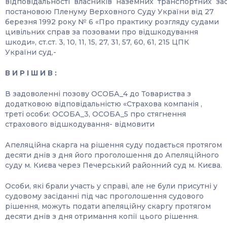
відповідальності власників наземних транспортних зас
постановою Пленуму Верховного Суду України від 27
березня 1992 року № 6 «Про практику розгляду судами
цивільних справ за позовами про відшкодування
шкоди», ст.ст. 3, 10, 11, 15, 27, 31, 57, 60, 61, 215 ЦПК
України суд,-
В И Р І Ш И В :
В задоволенні позову ОСОБА_4 до Товариства з
додатковою відповідальністю «Страхова компанія ,
треті особи: ОСОБА_3, ОСОБА_5 про стягнення
страхового відшкодування- відмовити
Апеляційна скарга на рішення суду подається протягом
десяти днів з дня його проголошення до Апеляційного
суду м. Києва через Печерський районний суд м. Києва.
Особи, які брали участь у справі, але не були присутні у
судовому засіданні під час проголошення судового
рішення, можуть подати апеляційну скаргу протягом
десяти днів з дня отримання копії цього рішення.