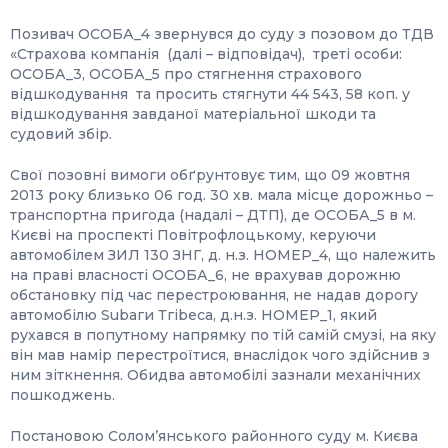
Позивач ОСОБА_4 звернувся до суду з позовом до ТДВ
«Страхова компанія (далі – відповідач), треті особи:
ОСОБА_3, ОСОБА_5 про стягнення страхового
відшкодування та просить стягнути 44 543, 58 коп. у
відшкодування завданої матеріальної шкоди та
судовий збір.
Свої позовні вимоги обґрунтовує тим, що 09 жовтня
2013 року близько 06 год. 30 хв. мала місце дорожньо –
транспортна пригода (надалі – ДТП), де ОСОБА_5 в м.
Києві на проспекті Повітрофлоцькому, керуючи
автомобілем ЗИЛ 130 ЗНГ, д. н.з. НОМЕР_4, що належить
на праві власності ОСОБА_6, не врахував дорожню
обстановку під час перестроювання, не надав дорогу
автомобілю Subаги Тгіbеса, д.н.з. НОМЕР_1, який
рухався в попутному напрямку по тій самій смузі, на яку
він мав намір перестроїтися, внаслідок чого здійснив з
ним зіткнення. Обидва автомобілі зазнали механічних
пошкоджень.
Постановою Солом’янського районного суду м. Києва