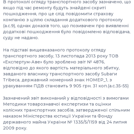
В протоколі огляду транспортного засобу зазначено, що
якщо під час ремонту будуть знайдені скриті
пошкодження, про це слід повідомити страхову
компанію з ціллю складання додаткового протоколу
(а.с.9), однак доказів того, що позивачем про виявленні
додаткові пошкодження було повідомлено відповідача,
суду не надано.
На підставі вищевказаного протоколу огляду
транспортного засобу, 13 листопада 2013 року ТОВ
«Експертум-Аве» було зроблено звіт № 4876,
відповідно до якого вартість матеріального збитку,
завданого власнику транспортного засобу Subаги
Тгіbеса, державний номерний знак НОМЕР_1, з
урахуванням ПДВ становить 9 905 грн. 31 коп.(а.с.35-55)
Зазначений звіт виконаний у відповідності з вимогами
Методики товарознавчої експертизи та оцінки
колісних транспортних засобів, затвердженої спільним
наказом Міністерства юстиції України та Фонду
державного майна України № 1335/5/1159 від 24 липня
2009 року.