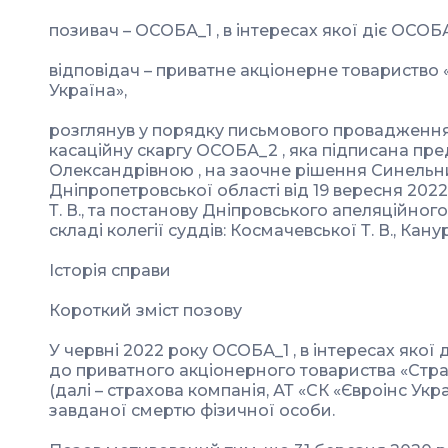
позивач – ОСОБА_1 , в інтересах якої діє ОСОБА
відповідач – приватне акціонерне товариство 
Україна»,
розглянув у порядку письмового провадження
касаційну скаргу ОСОБА_2 , яка підписана пр
Олександрівною , на заочне рішення Синельн
Дніпропетровської області від 19 вересня 2022
Т. В., та постанову Дніпровського апеляційного
складі колегії суддів: Космачевської Т. В., Канур
Історія справи
Короткий зміст позову
У червні 2022 року ОСОБА_1 , в інтересах якої
до приватного акціонерного товариства «Стра
(далі – страхова компанія, АТ «СК «Євроінс Ук
завданої смертю фізичної особи.