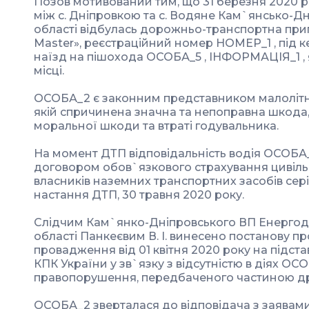
Позов мотивований тим, що 31 березня 2020 р
між с. Дніпровкою та с. Водяне Кам`янсько-Д
області відбулась дорожньо-транспортна при
Master», реєстраційний номер НОМЕР_1 , під 
наїзд на пішохода ОСОБА_5 , ІНФОРМАЦІЯ_1 , 
місці.
ОСОБА_2 є законним представником малолітнь
якій спричинена значна та непоправна шкода,
моральної шкоди та втраті годувальника.
На момент ДТП відповідальність водія ОСОБА_
договором обов`язкового страхування цивіль
власників наземних транспортних засобів сер
настання ДТП, 30 травня 2020 року.
Слідчим Кам`янко-Дніпровського ВП Енергода
області Панкеєвим В. І. винесено постанову п
провадження від 01 квітня 2020 року на підстав
КПК України у зв`язку з відсутністю в діях О
правопорушення, передбаченого частиною дру
ОСОБА_2 зверталася до відповідача з заявами