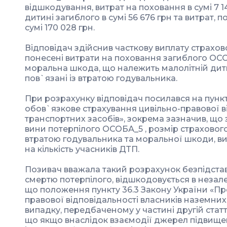
відшкодування, витрат на поховання в сумі 7 
дитині загиблого в сумі 56 676 грн та витрат, 
сумі 170 028 грн.
Відповідач здійснив часткову виплату страхово
понесені витрати на поховання загиблого ОСО
моральна шкода, що належить малолітній дитині
пов`язані із втратою годувальника.
При розрахунку відповідач посилався на пункт 
обов`язкове страхування цивільно-правової в
транспортних засобів», зокрема зазначив, що 
вини потерпілого ОСОБА_5 , розмір страховог
втратою годувальника та моральної шкоди, в
на кількість учасників ДТП.
Позивач вважала такий розрахунок безпідстав
смертю потерпілого, відшкодовується в незале
що положення пункту 36.3 Закону України «Пр
правової відповідальності власників наземних
випадку, передбаченому у частині другій статті
що якщо внаслідок взаємодії джерел підвище