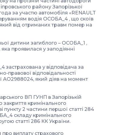
оку на проїзній частині автодороги
ніпровського району Запорізької
года за участю автомобіля «RENAULT
керуванням водія ОСОБА_4 , що скоїв
який від отриманих травм помер на
ої дитини загиблого – ОСОБА_1 ,
 яка проявилася у заподіянні
4 застрахована у відповідача за
но-правової відповідальності
ії АО2988024, який діяв на момент
рського ВП ГУНП в Запорізькій
ро закриття кримінального
і пункту 2 частини першої статті 284
СОБА_4 складу кримінального
гою статті 286 КК України.
 про виплату страхового