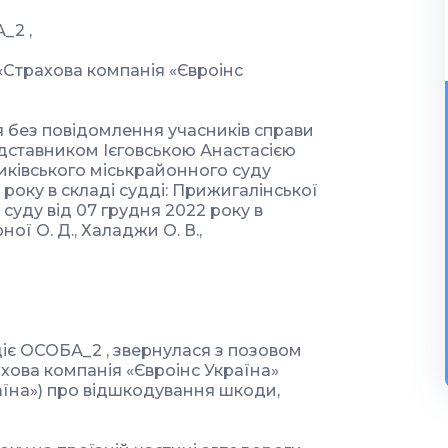
_2 ,
«Страхова компанія «Євроінс
 без повідомлення учасників справи
едставником Ієговською Анастасією
иківського міськрайонного суду
 року в складі судді: Прижигалінської
 суду від 07 грудня 2022 року в
ної О. Д., Халаджи О. В.,
 діє ОСОБА_2 , звернулася з позовом
хова компанія «Євроінс Україна»
раїна») про відшкодування шкоди,