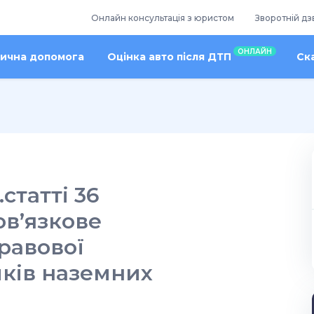
Онлайн консультація з юристом
Зворотній дз
ОНЛАЙН
ична допомога
Оцінка авто після ДТП
Ск
статті 36
ов’язкове
равової
иків наземних