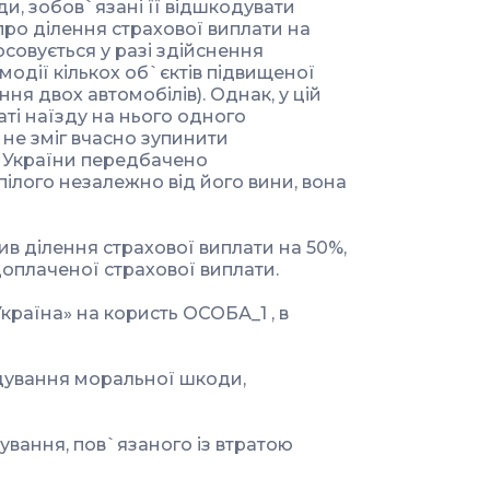
ди, зобов`язані її відшкодувати
про ділення страхової виплати на
тосовується у разі здійснення
модії кількох об`єктів підвищеної
ня двох автомобілів). Однак, у цій
аті наїзду на нього одного
 не зміг вчасно зупинити
м України передбачено
ілого незалежно від його вини, вона
в ділення страхової виплати на 50%,
едоплаченої страхової виплати.
країна» на користь ОСОБА_1 , в
дування моральної шкоди,
ування, пов`язаного із втратою