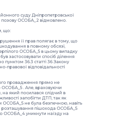
айонного суду Дніпропетровської
ні позову ОСОБА_2 відмовлено.
, що:
рушення її прав полягає в тому, що
шкодування в повному обсязі,
отерпілого ОСОБА_5 в цьому випадку
 був застосовувати спосіб ділення
о пунктом 36.3 статті 36 Закону
но-правової відповідальності
ного провадження прямо не
о ОСОБА_5 . Але, враховуючи
 на який посилався слідчий в
ливості запобігти ДТП, так як
м ОСОБА_5 не була безпечною, навіть
 а розташування пішохода ОСОБА_5
ію ОСОБА_4 уникнути наїзду на