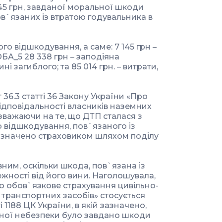
145 грн, завданої моральної шкоди
пов`язаних із втратою годувальника в
го відшкодування, а саме: 7 145 грн –
БА_5 28 338 грн – заподіяна
 загиблого; та 85 014 грн. – витрати,
36.3 статті 36 Закону України «Про
ідповідальності власників наземних
зважаючи на те, що ДТП сталася з
о відшкодування, пов`язаного із
изначено страховиком шляхом поділу
ним, оскільки шкода, пов`язана із
жності від його вини. Наголошувала,
о обов`язкове страхування цивільно-
 транспортних засобів» стосується
 1188 ЦК України, в якій зазначено,
ної небезпеки було завдано шкоди