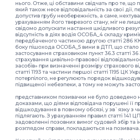
нього. Отже, ці обставини свідчать про те, що
який також несе відповідальність за свої дії, 
допустив грубу необережність, а саме, нехтува
урахуванням його тверезого стану, міг не лиш
свідомо допускати настання шкідливого резуль
відсутність в діях водія ОСОБА_4 складу кри
передбаченого частиною другою статті 286 КК 
боку пішохода ОСОБА_5 вини в ДТП, що стало
застосування страховиком пункт 36.3 статті 3
страхування цивільно-правової відповідально
засобів» при визначенні розміру страхового 
статті 1193 та частини першої статті 1195 ЦК Ук
потерпілого, не регулюють порядок відшкоду
підвищеної небезпеки, а тому не можуть заст
представником позивачки не було доведено
доказами, що діями відповідача порушені її 
відшкодування в повному обсязі, у зв`язку з
підлягають. З урахуванням правил статті 141 ЦП
задоволенні позовних вимог судовий збір та ін
розглядом справи, покладаються на позивача.