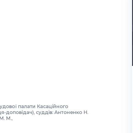
судової палати Касаційного
дя-доповідач), суддів: Антоненко Н.
М. М.,