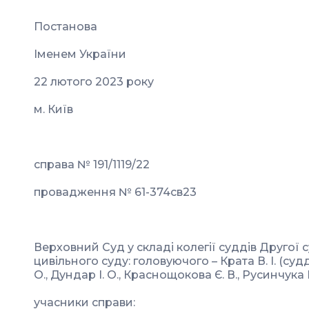
Постанова
Іменем України
22 лютого 2023 року
м. Київ
справа № 191/1119/22
провадження № 61-374св23
Верховний Суд у складі колегії суддів Другої 
цивільного суду: головуючого – Крата В. І. (суд
О., Дундар І. О., Краснощокова Є. В., Русинчука 
учасники справи: