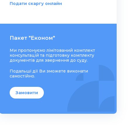
Подати скаргу онлайн
Пакет "Економ"
Ми пропонуємо лімітований комплект
консультацій та підготовку комплекту
документів для звернення до суду.
Подальші дії Ви зможете виконати
самостійно.
Замовити