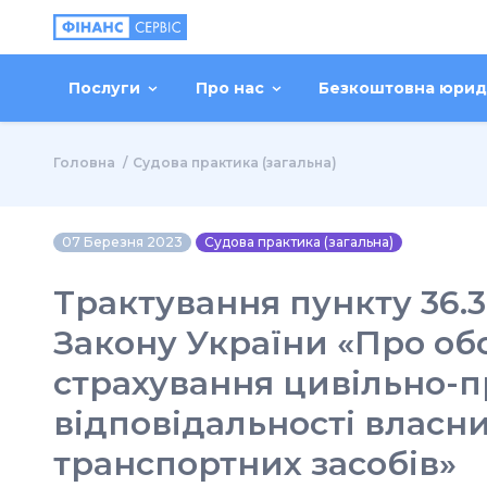
Послуги
Про нас
Безкоштовна юрид
Головна
Судова практика (загальна)
07 Березня 2023
Судова практика (загальна)
Трактування пункту 36.3.
Закону України «Про об
страхування цивільно-п
відповідальності власн
транспортних засобів»