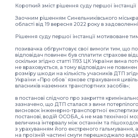
Короткий зміст рішення суду першої інстанції
Заочним рішенням Синельниківського міськр
області від 19 вересня 2022 року в задоволен
Рішення суду першої інстанції мотивоване тим
позивачка обґрунтовує свої вимоги тим, що по
відповідач повинен був сплатити страхове від
оскільки згідно статті 1193 ЦК України вина п
не враховується, а тому відповідач не повинен
розміру шкоди на кількість учасників ДТП згідн
України «Про обов`язкове страхування цивіль
власників наземних транспортних засобів»;
в постанові слідчого про закриття криміналь
зазначено, що ДТП сталася з вини потерпілог
висновок інженерно-транспортної експертизи,
постанові, водій ОСОБА_4 не мав технічної мож
величина інтервалу між останнім та пішоходо
з урахуванням його екстреного гальмування,
на проїзній частині смуги перешкоджало вод