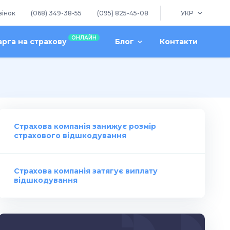
вінок
(068) 349-38-55
(095) 825-45-08
УКР
ОНЛАЙН
арга на страхову
Блог
Контакти
Страхова компанія занижує розмір
страхового відшкодування
Страхова компанія затягує виплату
відшкодування