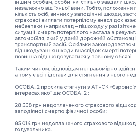
іншим особам, особи, які спільно завдали шко
незалежно від їхньої вини. Тобто, положення 
кількість осіб, винних у заподіянні шкоди, зас
страхової виплати потерпілому внаслідок взає
небезпеки (наприклад – пішоходу у разі зіткнен
ситуації, смерть потерпілого настала в результ
автомобіля, який у даній дорожній обстановці
транспортний засіб. Оскільки законодавство
відшкодування шкоди внаслідок смерті потерп
повинна відшкодовуватися у повному обсязі.
Таким чином, відповідач неправомірно здійсни
а тому є всі підстави для стягнення з нього н
ОСОБА_2 просила стягнути з АТ «СК «Євроінс У
інтересах якої діє ОСОБА_2 :
28 338 грн недоплаченого страхового відшко
заподіяної смертю фізичної особи;
85 014 грн недоплаченого страхового відшкод
годувальника.