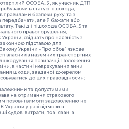
 потерпілий ОСОБА_5 , як учасник ДТП,
перебуваючи в статусі пішохода,
в правилами безпеки руху, та з
е передбачати, але й бажати або
тату. Такі дії пішохода ОСОБА_5 та
мінального правопорушення,
України, свідчать про наявність з
 законною підставою для
6 Закону України «Про обов`язкове
сті власників наземних транспортних
відшкодування позивачці. Положення
раїни, в частині неврахування вини
вання шкоди, завданої джерелом
осовуватися до цих правовідносин;
 належними та допустимими
права на отримання страхового
 чим позовні вимоги задоволенню не
К України у разі відмови в
ші судові витрати, пов`язані з