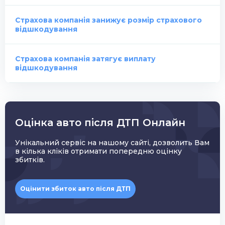
Страхова компанія занижує розмір страхового
відшкодування
Страхова компанія затягує виплату
відшкодування
Оцінка авто після ДТП Онлайн
Унікальний сервіс на нашому сайті, дозволить Вам
в кілька кліків отримати попередню оцінку
збитків.
Оцінити збиток авто після ДТП