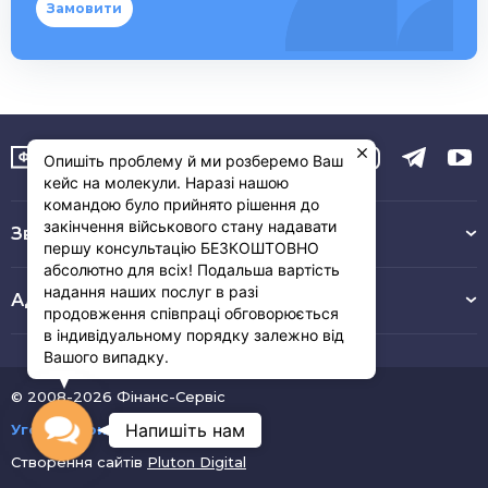
Замовити
Опишіть проблему й ми розберемо Ваш
кейс на молекули. Наразі нашою
командою було прийнято рішення до
закінчення військового стану надавати
Зв’язок з нами :
першу консультацію БЕЗКОШТОВНО
абсолютно для всіх! Подальша вартість
надання наших послуг в разі
Адреса
продовження співпраці обговорюється
в індивідуальному порядку залежно від
Вашого випадку.
© 2008-2026 Фінанс-Сервіс
Contact
Напишіть нам
Угода користувача
Створення сайтів
Pluton Digital
Us