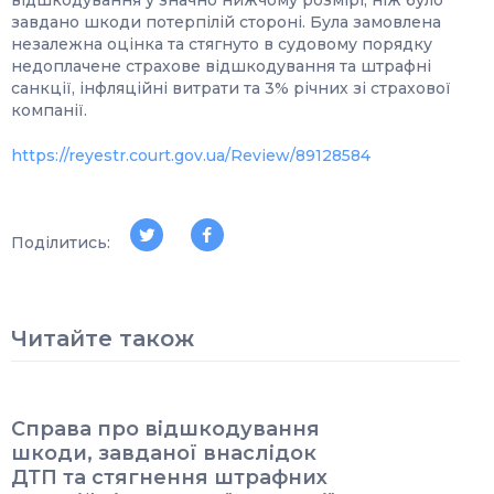
відшкодування у значно нижчому розмірі, ніж було
завдано шкоди потерпілій стороні. Була замовлена
незалежна оцінка та стягнуто в судовому порядку
недоплачене страхове відшкодування та штрафні
санкції, інфляційні витрати та 3% річних зі страхової
компанії.
https://reyestr.court.gov.ua/Review/89128584
Поділитись:
Читайте також
Справа про відшкодування
шкоди, завданої внаслідок
ДТП та стягнення штрафних