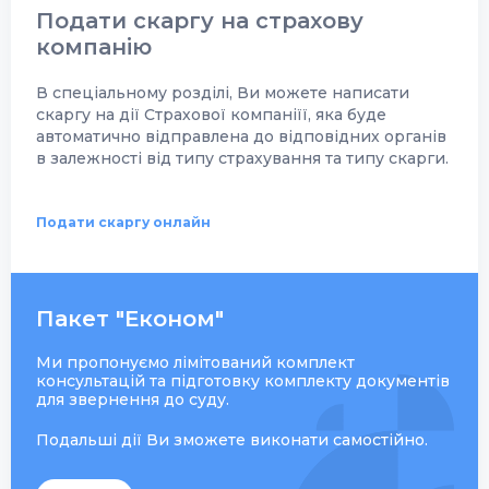
Подати скаргу на страхову
компанію
В спеціальному розділі, Ви можете написати
скаргу на дії Страхової компаніїї, яка буде
автоматично відправлена до відповідних органів
в залежності від типу страхування та типу скарги.
Подати скаргу онлайн
Пакет "Економ"
Ми пропонуємо лімітований комплект
консультацій та підготовку комплекту документів
для звернення до суду.
Подальші дії Ви зможете виконати самостійно.