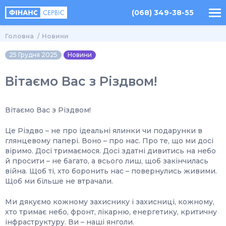
(068) 349-38-55
Головна
Новини
25 Грудня 2025
Новини
Вітаємо Вас з Різдвом!
Вітаємо Вас з Різдвом!
Це Різдво – не про ідеальні ялинки чи подарунки в
глянцевому папері. Воно – про нас. Про те, що ми досі
віримо. Досі тримаємося. Досі здатні дивитись на небо
й просити – не багато, а всього лиш, щоб закінчилась
війна. Щоб ті, хто боронить нас – повернулись живими.
Щоб ми більше не втрачали.
Ми дякуємо кожному захиснику і захисниці, кожному,
хто тримає небо, фронт, лікарню, енергетику, критичну
інфраструктуру. Ви – наші янголи.