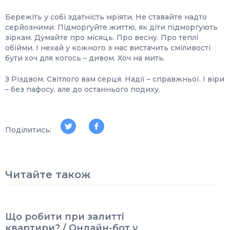
Бережіть у собі здатність мріяти. Не ставайте надто
серйозними. Підморгуйте життю, як діти підморгують
зіркам. Думайте про місяць. Про весну. Про теплі
обійми. І нехай у кожного з нас вистачить сміливості
бути хоч для когось – дивом. Хоч на мить.
З Різдвом. Світлого вам серця. Надії – справжньої. І віри
– без пафосу, але до останнього подиху.
Поділитись:
Читайте також
Що робити при залитті
квартири? / Онлайн-бот у