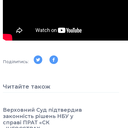
Поділитись:
Читайте також
Верховний Суд підтвердив
законність рішень НБУ у
справі ПРАТ «СК