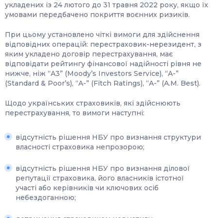
укладених із 24 лютого до 31 травня 2022 року, якщо їх
умовами передбачено покриття воєнних ризиків.
При цьому установлено чіткі вимоги для здійснення
відповідних операцій: перестраховик-нерезидент, з
яким укладено договір перестрахування, має
відповідати рейтингу фінансової надійності рівня не
нижче, ніж “A3” (Moody’s Investors Service), “A-”
(Standard & Poor’s), “A-” (Fitch Ratings), “A-” (A.M. Best).
Щодо українських страховиків, які здійснюють
перестрахування, то вимоги наступні:
відсутність рішення НБУ про визнання структури
власності страховика непрозорою;
відсутність рішення НБУ про визнання ділової
репутації страховика, його власників істотної
участі або керівників чи ключових осіб
небездоганною;