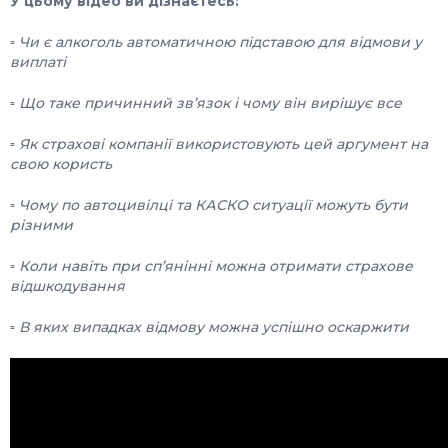
У цьому відео ви дізнаєтесь:
▫️ Чи є алкоголь автоматичною підставою для відмови у
виплаті
▫️ Що таке причинний зв’язок і чому він вирішує все
▫️ Як страхові компанії використовують цей аргумент на
свою користь
▫️ Чому по автоцивілці та КАСКО ситуації можуть бути
різними
▫️ Коли навіть при сп’янінні можна отримати страхове
відшкодування
▫️ В яких випадках відмову можна успішно оскаржити