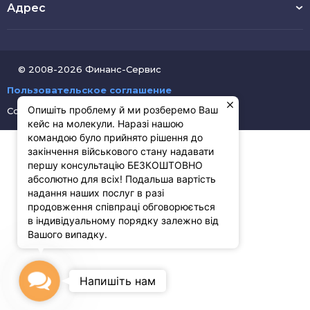
Адрес
© 2008-2026 Финанс-Сервис
Пользовательское соглашение
Опишіть проблему й ми розберемо Ваш
Создание сайтов
Pluton Digital
кейс на молекули. Наразі нашою
командою було прийнято рішення до
закінчення військового стану надавати
першу консультацію БЕЗКОШТОВНО
абсолютно для всіх! Подальша вартість
надання наших послуг в разі
продовження співпраці обговорюється
в індивідуальному порядку залежно від
Вашого випадку.
Contact
Напишіть нам