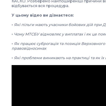
КАСКО. Розберемо найпоширеніші причини від
відбувається вся процедура.
У цьому відео ви дізнаєтеся:
▫️ Які пільги мають учасники бойових дій при 
▫️ Чому МТСБУ відмовляє у виплатах і як це п
▫️ Як працює суброгація та позиція Верховного
правовідносинах
▫️ Які проблеми виникають на практиці та як їх