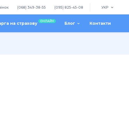
вінок
(068) 349-38-55
(095) 825-45-08
УКР
ОНЛАЙН
арга на страхову
Блог
Контакти