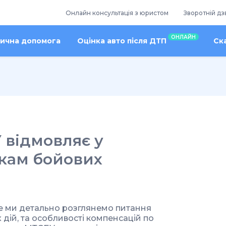
Онлайн консультація з юристом
Зворотній дз
ОНЛАЙН
ична допомога
Оцінка авто після ДТП
Ск
 відмовляє у
икам бойових
де ми
детально розглянемо питання
дій, та особливості компенсацій по