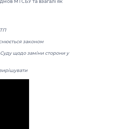
мов МТСБУ та взагалі як
ДТП
ояснюється законом
 Суду щодо заміни сторони у
 вирішувати