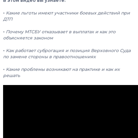
В этом видео вы узнаете:
▫️ Какие льготы имеют участники боевых действий при
ДТП
▫️ Почему МТСБУ отказывает в выплатах и ​​как это
объясняется законом
▫️ Как работает суброгация и позиция Верховного Суда
по замене стороны в правоотношениях
▫️ Какие проблемы возникают на практике и как их
решать