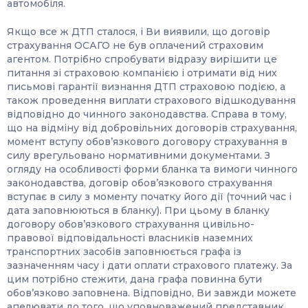
автомобіля.
Якщо все ж ДТП сталося, і Ви виявили, що договір
страхування ОСАГО не був оплачений страховим
агентом. Потрібно спробувати відразу вирішити це
питання зі страховою компанією і отримати від них
письмові гарантії визнання ДТП страховою подією, а
також проведення виплати страхового відшкодування
відповідно до чинного законодавства. Справа в тому,
що на відміну від добровільних договорів страхування,
момент вступу обов’язкового договору страхування в
силу врегульовано нормативними документами. З
огляду на особливості форми бланка та вимоги чинного
законодавства, договір обов’язкового страхування
вступає в силу з моменту початку його дії (точний час і
дата заповнюються в бланку). При цьому в бланку
договору обов’язкового страхування цивільно-
правової відповідальності власників наземних
транспортних засобів заповнюється графа із
зазначенням часу і дати оплати страхового платежу. За
цим потрібно стежити, дана графа повинна бути
обов’язково заповнена. Відповідно, Ви завжди можете
апелювати до того, що уповноважений представник