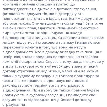
компанії прийняв страховий платіж, що
підтверджується відміткою в договорі страхування,
фотокопіями документів, що підтверджують
повноваження агента і, в ідеалі, платіжним документом
або розпискою. Опинившись у такій ситуації багато, не
знаючи своїх прав, здаються і починають самостійно
вирішувати питання відшкодування шкоди
безпосередньо з винуватцем. Страховики посилаються
на факт відсутності страхового платежу і намагаються
переконати клієнта в тому, що вони не несуть
відповідальності. Але в даному випадку така позиція є
невірною, а така поведінка представників страхової
компанії некоректним. Справа в тому, що для відмови у
виплаті страхової компанії необхідно визнати такий
договір страхування недійсним, а зробити це можна
тільки в судовому порядку. Це тривала процедура за
часом, яка, як правило, перевищує встановлені
законодавством терміни виплати страхового
відшкодування. При цьому Ви також повинні будете
брати участь в судовому засіданні, і приводити свої
аргументи на підтвердження дійсності договору
страхування.