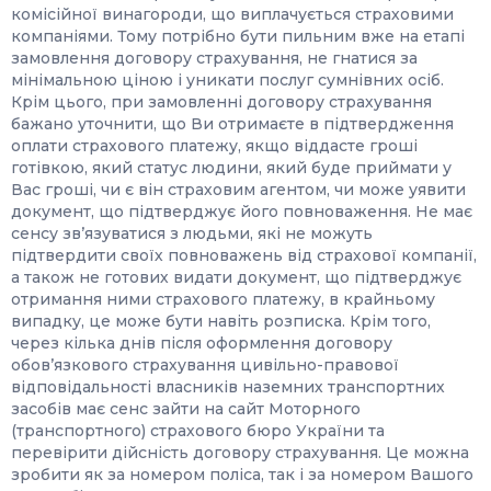
комісійної винагороди, що виплачується страховими
компаніями. Тому потрібно бути пильним вже на етапі
замовлення договору страхування, не гнатися за
мінімальною ціною і уникати послуг сумнівних осіб.
Крім цього, при замовленні договору страхування
бажано уточнити, що Ви отримаєте в підтвердження
оплати страхового платежу, якщо віддасте гроші
готівкою, який статус людини, який буде приймати у
Вас гроші, чи є він страховим агентом, чи може уявити
документ, що підтверджує його повноваження. Не має
сенсу зв’язуватися з людьми, які не можуть
підтвердити своїх повноважень від страхової компанії,
а також не готових видати документ, що підтверджує
отримання ними страхового платежу, в крайньому
випадку, це може бути навіть розписка. Крім того,
через кілька днів після оформлення договору
обов’язкового страхування цивільно-правової
відповідальності власників наземних транспортних
засобів має сенс зайти на сайт Моторного
(транспортного) страхового бюро України та
перевірити дійсність договору страхування. Це можна
зробити як за номером поліса, так і за номером Вашого