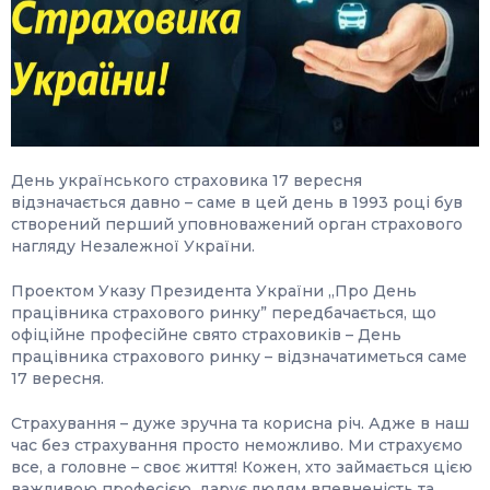
День українського страховика 17 вересня
відзначається давно – саме в цей день в 1993 році був
створений перший уповноважений орган страхового
нагляду Незалежної України.
Проектом Указу Президента України „Про День
працівника страхового ринку” передбачається, що
офіційне професійне свято страховиків – День
працівника страхового ринку – відзначатиметься саме
17 вересня.
Страхування – дуже зручна та корисна річ. Адже в наш
час без страхування просто неможливо. Ми страхуємо
все, а головне – своє життя! Кожен, хто займається цією
важливою професією, дарує людям впевненість та