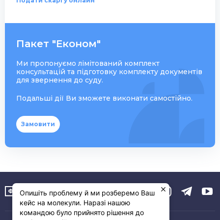
Подати скаргу онлайн
Пакет "Економ"
Ми пропонуємо лімітований комплект
консультацій та підготовку комплекту документів
для звернення до суду.
Подальші дії Ви зможете виконати самостійно.
Замовити
Опишіть проблему й ми розберемо Ваш
кейс на молекули. Наразі нашою
командою було прийнято рішення до