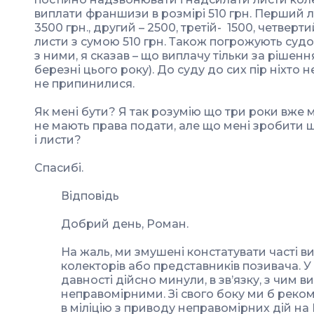
виплати франшизи в розмірі 510 грн. Перший 
3500 грн., другий – 2500, третій- 1500, четвертий
листи з сумою 510 грн. Також погрожують судо
з ними, я сказав – що виплачу тільки за рішенн
березні цього року). До суду до сих пір ніхто н
не припинилися.
Як мені бути? Я так розумію що три роки вже м
не мають права подати, але що мені зробити
і листи?
Спасибі.
Відповідь
Добрий день, Роман.
На жаль, ми змушені констатувати часті 
колекторів або представників позивача. 
давності дійсно минули, в зв’язку, з чим
неправомірними. Зі свого боку ми б реко
в міліцію з приводу неправомірних дій на