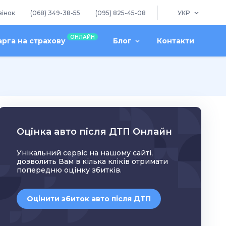
вінок
(068) 349-38-55
(095) 825-45-08
УКР
ОНЛАЙН
арга на страхову
Блог
Контакти
Оцінка авто після ДТП Онлайн
Унікальний сервіс на нашому сайті,
дозволить Вам в кілька кліків отримати
попередню оцінку збитків.
Оцінити збиток авто після ДТП