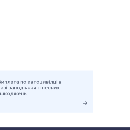
иплата по автоцивілці в
азі заподіяння тілесних
ушкоджень