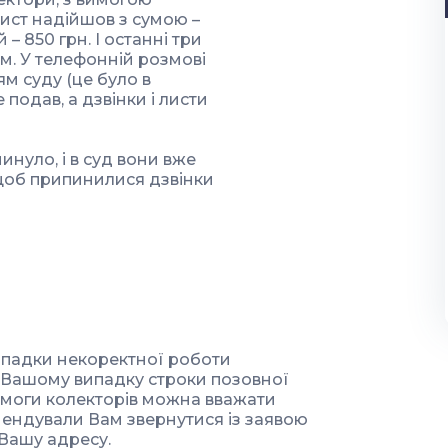
лист надійшов з сумою –
 – 850 грн. І останні три
м. У телефонній розмові
ям суду (це було в
е подав, а дзвінки і листи
инуло, і в суд вони вже
 щоб припинилися дзвінки
випадки некоректної роботи
У Вашому випадку строки позовної
 вимоги колекторів можна вважати
мендували Вам звернутися із заявою
 Вашу адресу.