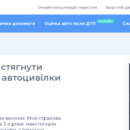
Онлайн консультація з юристом
Зворотній дз
ОНЛАЙН
ична допомога
Оцінка авто після ДТП
Ск
 стягнути
 автоцивілки
али винним. Моя страхова
з 3-х роки мені почали
ектори, з вимогою