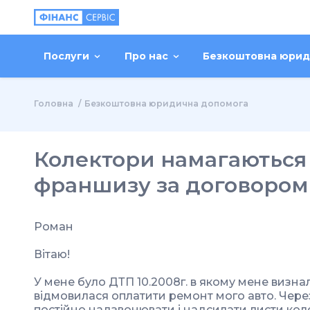
Послуги
Про нас
Безкоштовна юрид
Головна
Безкоштовна юридична допомога
Колектори намагаються
франшизу за договором
Роман
Вітаю!
У мене було ДТП 10.2008г. в якому мене визн
відмовилася оплатити ремонт мого авто. Чере
постійно надзвонювати і надсилати листи кол