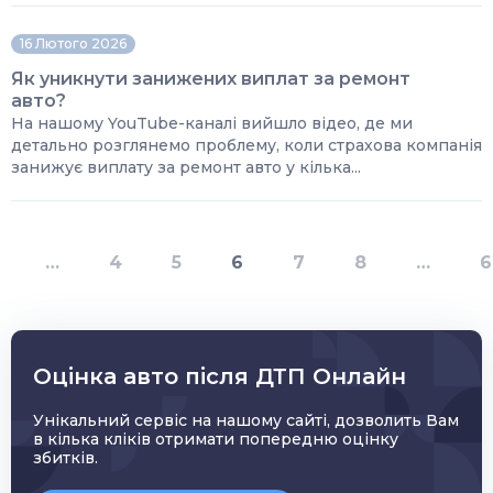
16 Лютого 2026
Як уникнути занижених виплат за ремонт
авто?
На нашому YouTube-каналі вийшло відео, де ми
детально розглянемо проблему, коли страхова компанія
занижує виплату за ремонт авто у кілька...
…
4
5
6
7
8
…
6
Оцінка авто після ДТП Онлайн
Унікальний сервіс на нашому сайті, дозволить Вам
в кілька кліків отримати попередню оцінку
збитків.