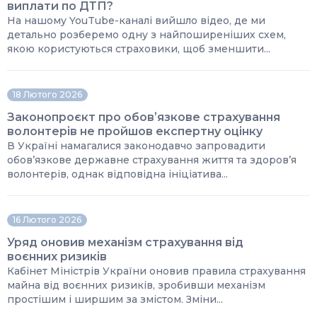
виплати по ДТП?
На нашому YouTube-каналі вийшло відео, де ми
детально розберемо одну з найпоширеніших схем,
якою користуються страховики, щоб зменшити...
18 Лютого 2026
Законопроєкт про обовʼязкове страхування
волонтерів не пройшов експертну оцінку
В Україні намагалися законодавчо запровадити
обов’язкове державне страхування життя та здоров’я
волонтерів, однак відповідна ініціатива...
16 Лютого 2026
Уряд оновив механізм страхування від
воєнних ризиків
Кабінет Міністрів України оновив правила страхування
майна від воєнних ризиків, зробивши механізм
простішим і ширшим за змістом. Зміни...