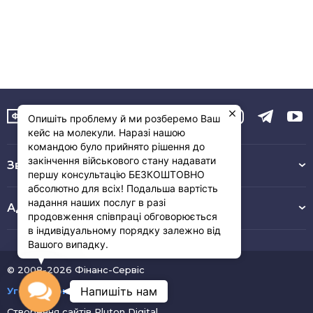
Опишіть проблему й ми розберемо Ваш
кейс на молекули. Наразі нашою
командою було прийнято рішення до
закінчення військового стану надавати
Зв’язок з нами :
першу консультацію БЕЗКОШТОВНО
абсолютно для всіх! Подальша вартість
надання наших послуг в разі
Адреса
продовження співпраці обговорюється
в індивідуальному порядку залежно від
Вашого випадку.
© 2008-2026 Фінанс-Сервіс
Contact
Напишіть нам
Угода користувача
Створення сайтів
Pluton Digital