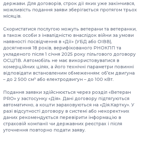
держави. Для договорів, строк дії яких уже закінчився,
можливість подання заяви зберігається протягом трьох
місяців.
Скористатися послугою можуть ветерани та ветеранки,
а також особи з інвалідністю внаслідок війни за умови
наявності посвідчення в «Дії» (УБД або ОІВВ),
досягнення 18 років, верифікованого РНОКПП та
укладеного після 1 січня 2025 року пільгового договору
ОСЦПВ. Автомобіль не має використовуватися в
комерційних цілях, а його технічні параметри повинні
відповідати встановленим обмеженням: об’єм двигуна
– до 2 500 см³ або електродвигун – до 100 кВт.
Подання заявки здійснюється через розділ «Ветеран
PRO» у застосунку «Дія». Дані договору підтягуються
автоматично, а кошти зараховуються на «Дія.Картку». У
разі відсутності договору в системі або некоректних
даних рекомендується перевірити інформацію в
страховій компанії чи державних реєстрах і після
уточнення повторно подати заяву.