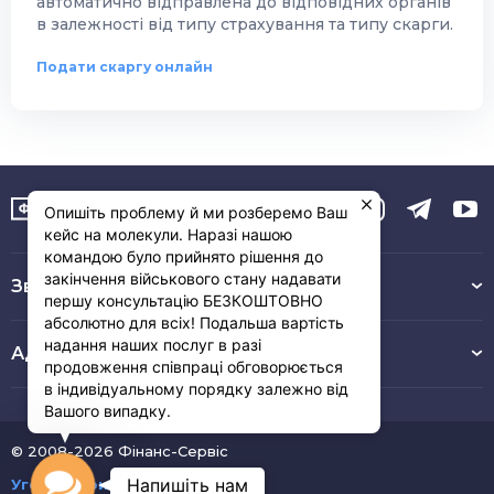
автоматично відправлена до відповідних органів
в залежності від типу страхування та типу скарги.
Подати скаргу онлайн
Опишіть проблему й ми розберемо Ваш
кейс на молекули. Наразі нашою
командою було прийнято рішення до
закінчення військового стану надавати
Зв’язок з нами :
першу консультацію БЕЗКОШТОВНО
абсолютно для всіх! Подальша вартість
надання наших послуг в разі
Адреса
продовження співпраці обговорюється
в індивідуальному порядку залежно від
Вашого випадку.
© 2008-2026 Фінанс-Сервіс
Contact
Напишіть нам
Угода користувача