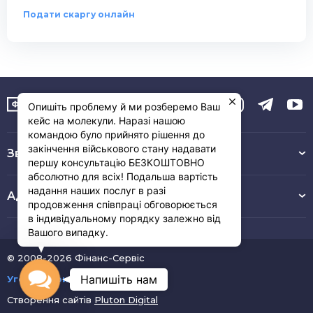
Подати скаргу онлайн
Опишіть проблему й ми розберемо Ваш
кейс на молекули. Наразі нашою
командою було прийнято рішення до
закінчення військового стану надавати
Зв’язок з нами :
першу консультацію БЕЗКОШТОВНО
абсолютно для всіх! Подальша вартість
надання наших послуг в разі
Адреса
продовження співпраці обговорюється
в індивідуальному порядку залежно від
Вашого випадку.
© 2008-2026 Фінанс-Сервіс
Contact
Напишіть нам
Угода користувача
Створення сайтів
Pluton Digital