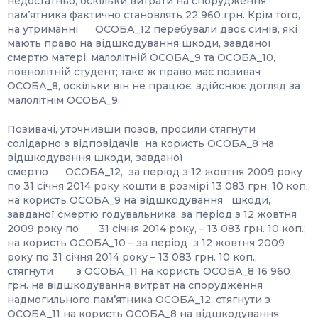
недостатньо, оскільки витрати на спорудження
пам’ятника фактично становлять 22 960 грн. Крім того,
на утриманні ОСОБА_12 перебували двоє синів, які
мають право на відшкодування шкоди, завданої
смертю матері: малолітній ОСОБА_9 та ОСОБА_10,
повнолітній студент; таке ж право має позивач
ОСОБА_8, оскільки він не працює, здійснює догляд за
малолітнім ОСОБА_9
Позивачі, уточнивши позов, просили стягнути
солідарно з відповідачів на користь ОСОБА_8 на
відшкодування шкоди, завданої
смертю ОСОБА_12, за період з 12 жовтня 2009 року
по 31 січня 2014 року кошти в розмірі 13 083 грн. 10 коп.;
на користь ОСОБА_9 на відшкодування шкоди,
завданої смертю годувальника, за період з 12 жовтня
2009 року по 31 січня 2014 року, – 13 083 грн. 10 коп.;
на користь ОСОБА_10 – за період з 12 жовтня 2009
року по 31 січня 2014 року – 13 083 грн. 10 коп.;
стягнути з ОСОБА_11 на користь ОСОБА_8 16 960
грн. на відшкодування витрат на спорудження
надмогильного пам’ятника ОСОБА_12; стягнути з
ОСОБА_11 на користь ОСОБА_8 на відшкодування