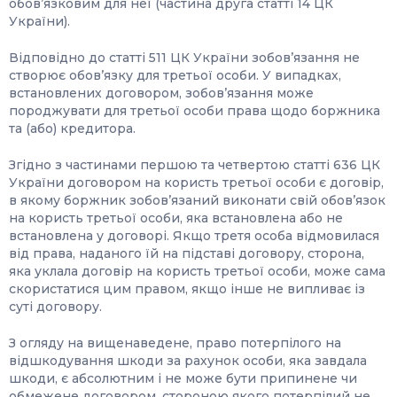
обов’язковим для неї (частина друга статті 14 ЦК
України).
Відповідно до статті 511 ЦК України зобов’язання не
створює обов’язку для третьої особи. У випадках,
встановлених договором, зобов’язання може
породжувати для третьої особи права щодо боржника
та (або) кредитора.
Згідно з частинами першою та четвертою статті 636 ЦК
України договором на користь третьої особи є договір,
в якому боржник зобов’язаний виконати свій обов’язок
на користь третьої особи, яка встановлена або не
встановлена у договорі. Якщо третя особа відмовилася
від права, наданого їй на підставі договору, сторона,
яка уклала договір на користь третьої особи, може сама
скористатися цим правом, якщо інше не випливає із
суті договору.
З огляду на вищенаведене, право потерпілого на
відшкодування шкоди за рахунок особи, яка завдала
шкоди, є абсолютним і не може бути припинене чи
обмежене договором, стороною якого потерпілий не