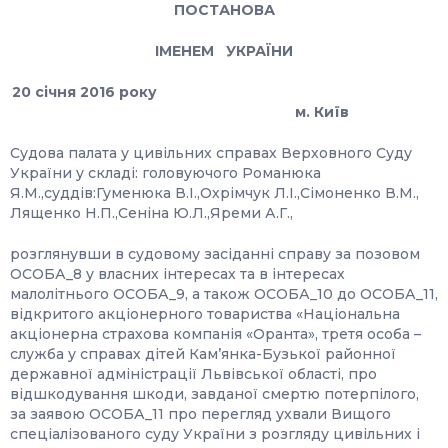
ПОСТАНОВА
ІМЕНЕМ УКРАЇНИ
20 січня 2016 року
м. Київ
Судова палата у цивільних справах Верховного Суду
України у складі: головуючого Романюка
Я.М.,суддів:Гуменюка В.І.,Охрімчук Л.І.,Сімоненко В.М.,
Лященко Н.П.,Сеніна Ю.Л.,Яреми А.Г.,
розглянувши в судовому засіданні справу за позовом
ОСОБА_8 у власних інтересах та в інтересах
малолітнього ОСОБА_9, а також ОСОБА_10 до ОСОБА_11,
відкритого акціонерного товариства «Національна
акціонерна страхова компанія «Оранта», третя особа –
служба у справах дітей Кам’янка-Бузької районної
державної адміністрації Львівської області, про
відшкодування шкоди, завданої смертю потерпілого,
за заявою ОСОБА_11 про перегляд ухвали Вищого
спеціалізованого суду України з розгляду цивільних і