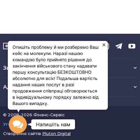
Опишіть проблему й ми розберемо Ваш
кейс на молекули. Наразі нашою
командою було прийнято рішення до
закінчення військового стану надавати
Зв’язок з нами :
першу консультацію БЕЗКОШТОВНО
абсолютно для всіх! Подальша вартість
надання наших послуг в разі
Адреса
продовження співпраці обговорюється
в індивідуальному порядку залежно від
Вашого випадку.
© 2008-2026 Фінанс-Сервіс
Contact
Напишіть нам
Угода користувача
Створення сайтів
Pluton Digital