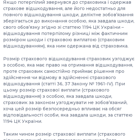
Якщо потерпілий звернувся до страховика і одержав
страхове відшкодування, але його недостатньо для
повного відшкодування шкоди, деліктне зобов’язання
зберігається до виконання особою, яка завдала шкоди,
свого обов’язку згідно зі статтею 1194 ЦК України –
відшкодування потерпілому різниці між фактичним
розміром шкоди і страховою виплатою (страховим
відшкодуванням), яка ним одержана від страховика.
Розмір страхового відшкодування страховик узгоджує
з особою, яка має право на отримання відшкодування,
проте страховик самостійно приймає рішення про
здійснення чи відмову в здійсненні страхового
відшкодування (статті 36, 37 Закону № 1961-IV). При
цьому розмір страхової виплати (страхового
відшкодування) з особою, яка завдала шкоди,
страховик за законом узгоджувати не зобов’язаний,
хоча цей розмір безпосередньо впливає на обсяг
відповідальності особи, яка завдала шкоди, за статтею
1194 ЦК України.
Таким чином розмір страхової виплати (страхового