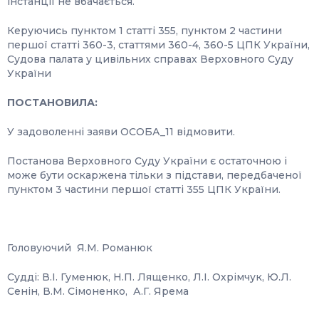
інстанції не вбачається.
Керуючись пунктом 1 статті 355, пунктом 2 частини
першої статті 360-3, статтями 360-4, 360-5 ЦПК України,
Судова палата у цивільних справах Верховного Суду
України
ПОСТАНОВИЛА:
У задоволенні заяви ОСОБА_11 відмовити.
Постанова Верховного Суду України є остаточною і
може бути оскаржена тільки з підстави, передбаченої
пунктом 3 частини першої статті 355 ЦПК України.
Головуючий Я.М. Романюк
Судді: В.І. Гуменюк, Н.П. Лященко, Л.І. Охрімчук, Ю.Л.
Сенін, В.М. Сімоненко, А.Г. Ярема