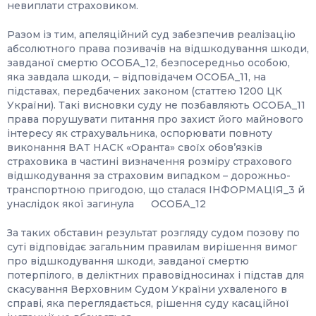
невиплати страховиком.
Разом із тим, апеляційний суд забезпечив реалізацію
абсолютного права позивачів на відшкодування шкоди,
завданої смертю ОСОБА_12, безпосередньо особою,
яка завдала шкоди, – відповідачем ОСОБА_11, на
підставах, передбачених законом (статтею 1200 ЦК
України). Такі висновки суду не позбавляють ОСОБА_11
права порушувати питання про захист його майнового
інтересу як страхувальника, оспорювати повноту
виконання ВАТ НАСК «Оранта» своїх обов’язків
страховика в частині визначення розміру страхового
відшкодування за страховим випадком – дорожньо-
транспортною пригодою, що сталася ІНФОРМАЦІЯ_3 й
унаслідок якої загинула ОСОБА_12
За таких обставин результат розгляду судом позову по
суті відповідає загальним правилам вирішення вимог
про відшкодування шкоди, завданої смертю
потерпілого, в деліктних правовідносинах і підстав для
скасування Верховним Судом України ухваленого в
справі, яка переглядається, рішення суду касаційної