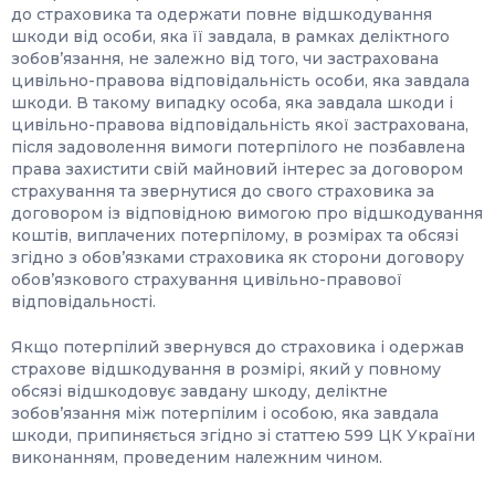
до страховика та одержати повне відшкодування
шкоди від особи, яка її завдала, в рамках деліктного
зобов’язання, не залежно від того, чи застрахована
цивільно-правова відповідальність особи, яка завдала
шкоди. В такому випадку особа, яка завдала шкоди і
цивільно-правова відповідальність якої застрахована,
після задоволення вимоги потерпілого не позбавлена
права захистити свій майновий інтерес за договором
страхування та звернутися до свого страховика за
договором із відповідною вимогою про відшкодування
коштів, виплачених потерпілому, в розмірах та обсязі
згідно з обов’язками страховика як сторони договору
обов’язкового страхування цивільно-правової
відповідальності.
Якщо потерпілий звернувся до страховика і одержав
страхове відшкодування в розмірі, який у повному
обсязі відшкодовує завдану шкоду, деліктне
зобов’язання між потерпілим і особою, яка завдала
шкоди, припиняється згідно зі статтею 599 ЦК України
виконанням, проведеним належним чином.