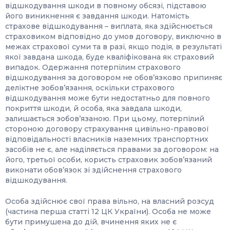
відшкодування шкоди в повному обсязі, підставою
його виникнення є завдання шкоди. Натомість
страхове відшкодування – виплата, яка здійснюється
страховиком відповідно до умов договору, виключно в
межах страхової суми та в разі, якщо подія, в результаті
якої завдана шкода, буде кваліфікована як страховий
випадок. Одержання потерпілим страхового
відшкодування за договором не обов’язково припиняє
деліктне зобов’язання, оскільки страхового
відшкодування може бути недостатньо для повного
покриття шкоди, й особа, яка завдала шкоди,
залишається зобов’язаною. При цьому, потерпілий
стороною договору страхування цивільно-правової
відповідальності власників наземних транспортних
засобів не є, але наділяється правами за договором: на
його, третьої особи, користь страховик зобов’язаний
виконати обов’язок зі здійснення страхового
відшкодування.
Особа здійснює свої права вільно, на власний розсуд
(частина перша статті 12 ЦК України). Особа не може
бути примушена до дій, вчинення яких не є