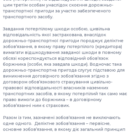
цим третім особам унаслідок скоєння дорожньо-
транспортної пригоди за участю забезпеченого
транспортного засобу.
Завдання потерпілому шкоди особою, цивільна
відповідальність якої застрахована, внаслідок
дорожньо-транспортної пригоди породжує деліктне
зобов’язання, в якому праву потерпілого (кредитора)
вимагати відшкодування завданої шкоди в повному
обсязі кореспондується відповідний обов’язок
боржника (особи, яка завдала шкоди). Водночас така
дорожньо-транспортна пригода слугує підставою для
виникнення договірного зобов’язання згідно з
договором обов’язкового страхування цивільно-
правової відповідальності власників наземних
транспортних засобів, в якому потерпілий так само має
право вимоги до боржника – в договірному
зобов’язанні ним є страховик.
Разом із тим, зазначені зобов’язання не виключають
одне одного. Деліктне зобов’язання – первісне,
основне зобов’язання, в якому діє загальний принцип