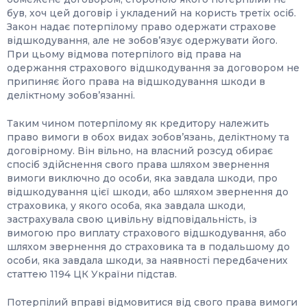
був, хоч цей договір і укладений на користь третіх осіб.
Закон надає потерпілому право одержати страхове
відшкодування, але не зобов’язує одержувати його.
При цьому відмова потерпілого від права на
одержання страхового відшкодування за договором не
припиняє його права на відшкодування шкоди в
деліктному зобов’язанні.
Таким чином потерпілому як кредитору належить
право вимоги в обох видах зобов’язань, деліктному та
договірному. Він вільно, на власний розсуд обирає
спосіб здійснення свого права шляхом звернення
вимоги виключно до особи, яка завдала шкоди, про
відшкодування цієї шкоди, або шляхом звернення до
страховика, у якого особа, яка завдала шкоди,
застрахувала свою цивільну відповідальність, із
вимогою про виплату страхового відшкодування, або
шляхом звернення до страховика та в подальшому до
особи, яка завдала шкоди, за наявності передбачених
статтею 1194 ЦК України підстав.
Потерпілий вправі відмовитися від свого права вимоги