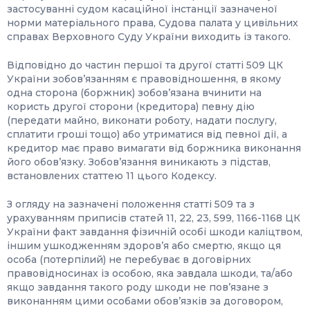
застосуванні судом касаційної інстанції зазначеної
норми матеріального права, Судова палата у цивільних
справах Верховного Суду України виходить із такого.
Відповідно до частин першої та другої статті 509 ЦК
України зобов’язанням є правовідношення, в якому
одна сторона (боржник) зобов’язана вчинити на
користь другої сторони (кредитора) певну дію
(передати майно, виконати роботу, надати послугу,
сплатити гроші тощо) або утриматися від певної дії, а
кредитор має право вимагати від боржника виконання
його обов’язку. Зобов’язання виникають з підстав,
встановлених статтею 11 цього Кодексу.
З огляду на зазначені положення статті 509 та з
урахуванням приписів статей 11, 22, 23, 599, 1166-1168 ЦК
України факт завдання фізичній особі шкоди каліцтвом,
іншим ушкодженням здоров’я або смертю, якщо ця
особа (потерпілий) не перебуває в договірних
правовідносинах із особою, яка завдала шкоди, та/або
якщо завдання такого роду шкоди не пов’язане з
виконанням цими особами обов’язків за договором,