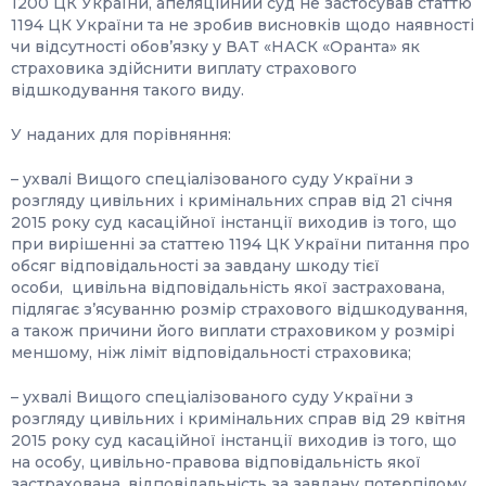
1200 ЦК України, апеляційний суд не застосував статтю
1194 ЦК України та не зробив висновків щодо наявності
чи відсутності обов’язку у ВАТ «НАСК «Оранта» як
страховика здійснити виплату страхового
відшкодування такого виду.
У наданих для порівняння:
– ухвалі Вищого спеціалізованого суду України з
розгляду цивільних і кримінальних справ від 21 січня
2015 року суд касаційної інстанції виходив із того, що
при вирішенні за статтею 1194 ЦК України питання про
обсяг відповідальності за завдану шкоду тієї
особи, цивільна відповідальність якої застрахована,
підлягає з’ясуванню розмір страхового відшкодування,
а також причини його виплати страховиком у розмірі
меншому, ніж ліміт відповідальності страховика;
– ухвалі Вищого спеціалізованого суду України з
розгляду цивільних і кримінальних справ від 29 квітня
2015 року суд касаційної інстанції виходив із того, що
на особу, цивільно-правова відповідальність якої
застрахована, відповідальність за завдану потерпілому