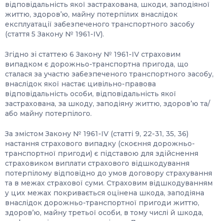
відповідальність якої застрахована, шкоди, заподіяної
життю, здоров’ю, майну потерпілих внаслідок
експлуатації забезпеченого транспортного засобу
(стаття 5 Закону № 1961-IV).
Згідно зі статтею 6 Закону № 1961-IV страховим
випадком є дорожньо-транспортна пригода, що
сталася за участю забезпеченого транспортного засобу,
внаслідок якої настає цивільно-правова
відповідальність особи, відповідальність якої
застрахована, за шкоду, заподіяну життю, здоров’ю та/
або майну потерпілого.
За змістом Закону № 1961-IV (статті 9, 22-31, 35, 36)
настання страхового випадку (скоєння дорожньо-
транспортної пригоди) є підставою для здійснення
страховиком виплати страхового відшкодування
потерпілому відповідно до умов договору страхування
та в межах страхової суми. Страховим відшкодуванням
у цих межах покривається оцінена шкода, заподіяна
внаслідок дорожньо-транспортної пригоди життю,
здоров’ю, майну третьої особи, в тому числі й шкода,