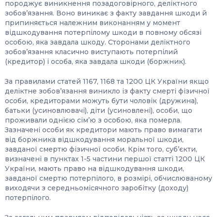
породжує виникнення позадоговірного, деліктного
зобов’язання. Воно виникає з факту завдання шкоди й
припиняється належним виконанням у момент
відшкодування потерпілому шкоди в повному обсязі
особою, яка завдала шкоду. Сторонами деліктного
зобов’язання класично виступають потерпілий
(кредитор) і особа, яка завдала шкоди (боржник).
За правилами статей 1167, 1168 та 1200 ЦК України якщо
деліктне зобов’язання виникло із факту смерті фізичної
особи, кредиторами можуть бути чоловік (дружина),
батьки (усиновлювачі), діти (усиновлені), особи, що
проживали однією сім’ю з особою, яка померла.
Зазначені особи як кредитори мають право вимагати
від боржника відшкодування моральної шкоди,
завданої смертю фізичної особи. Крім того, суб’єкти,
визначені в пунктах 1-5 частини першої статті 1200 ЦК
України, мають право на відшкодування шкоди,
завданої смертю потерпілого, в розмірі, обчислюваному
виходячи з середньомісячного заробітку (доходу)
потерпілого.