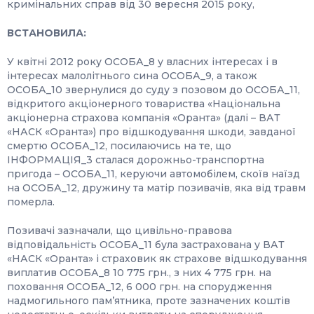
кримінальних справ від 30 вересня 2015 року,
ВСТАНОВИЛА:
У квітні 2012 року ОСОБА_8 у власних інтересах і в
інтересах малолітнього сина ОСОБА_9, а також
ОСОБА_10 звернулися до суду з позовом до ОСОБА_11,
відкритого акціонерного товариства «Національна
акціонерна страхова компанія «Оранта» (далі – ВАТ
«НАСК «Оранта») про відшкодування шкоди, завданої
смертю ОСОБА_12, посилаючись на те, що
ІНФОРМАЦІЯ_3 сталася дорожньо-транспортна
пригода – ОСОБА_11, керуючи автомобілем, скоїв наїзд
на ОСОБА_12, дружину та матір позивачів, яка від травм
померла.
Позивачі зазначали, що цивільно-правова
відповідальність ОСОБА_11 була застрахована у ВАТ
«НАСК «Оранта» і страховик як страхове відшкодування
виплатив ОСОБА_8 10 775 грн., з них 4 775 грн. на
поховання ОСОБА_12, 6 000 грн. на спорудження
надмогильного пам’ятника, проте зазначених коштів