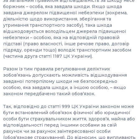
За загальним правилом відповідальність за шкоду несе
боржник – особа, яка завдала шкоди. Якщо шкода
завдана джерелом підвищеної небезпеки (зокрема,
діяльністю щодо використання, зберігання та
утримання транспортного засобу), така шкода
відшкодовується володільцем джерела підвищеної
небезпеки – особою, яка на відповідній правовій
підставі (право власності, інше речове право, договір
підряду, оренди тощо) володіє транспортним засобом
(частина друга статті 1187 ЦК України).
Разом із тим правила регулювання деліктних
зобов’язань допускають можливість відшкодування
завданої потерпілому шкоди не безпосередньо
особою, яка завдала шкоди, а іншою особою, – якщо
законом передбачено такий обов’язок.
Так, відповідно до статті 999 ЦК України законом може
бути встановлений обов’язок фізичної або юридичної
особи бути страхувальником життя, здоров’я, майна або
відповідальності перед іншими особами за свій
рахунок чи за рахунок заінтересованої особи
(обов’язкове страхування). До відносин, що випливають