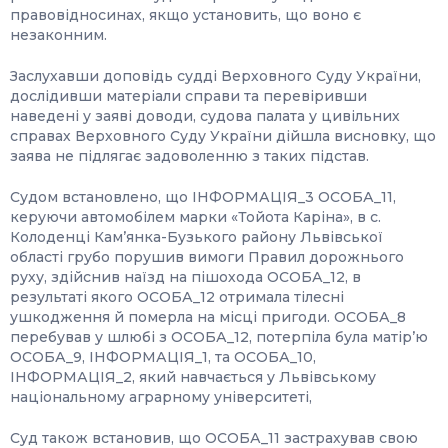
правовідносинах, якщо установить, що воно є
незаконним.
Заслухавши доповідь судді Верховного Суду України,
дослідивши матеріали справи та перевіривши
наведені у заяві доводи, судова палата у цивільних
справах Верховного Суду України дійшла висновку, що
заява не підлягає задоволенню з таких підстав.
Судом встановлено, що ІНФОРМАЦІЯ_3 ОСОБА_11,
керуючи автомобілем марки «Тойота Каріна», в с.
Колоденці Кам’янка-Бузького району Львівської
області грубо порушив вимоги Правил дорожнього
руху, здійснив наїзд на пішохода ОСОБА_12, в
результаті якого ОСОБА_12 отримала тілесні
ушкодження й померла на місці пригоди. ОСОБА_8
перебував у шлюбі з ОСОБА_12, потерпіла була матір’ю
ОСОБА_9, ІНФОРМАЦІЯ_1, та ОСОБА_10,
ІНФОРМАЦІЯ_2, який навчається у Львівському
національному аграрному університеті,
Суд також встановив, що ОСОБА_11 застрахував свою