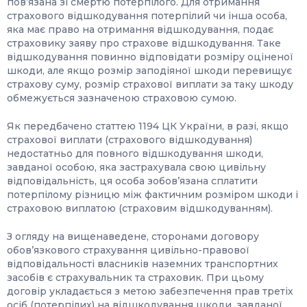
пов’язана зі смертю потерпілого. Для отримання
страхового відшкодування потерпілий чи інша особа,
яка має право на отримання відшкодування, подає
страховику заяву про страхове відшкодування. Таке
відшкодування повинно відповідати розміру оціненої
шкоди, але якщо розмір заподіяної шкоди перевищує
страхову суму, розмір страхової виплати за таку шкоду
обмежується зазначеною страховою сумою.
Як передбачено статтею 1194 ЦК України, в разі, якщо
страхової виплати (страхового відшкодування)
недостатньо для повного відшкодування шкоди,
завданої особою, яка застрахувала свою цивільну
відповідальність, ця особа зобов’язана сплатити
потерпілому різницю між фактичним розміром шкоди і
страховою виплатою (страховим відшкодуванням).
З огляду на вищенаведене, сторонами договору
обов’язкового страхування цивільно-правової
відповідальності власників наземних транспортних
засобів є страхувальник та страховик. При цьому
договір укладається з метою забезпечення прав третіх
осіб (потерпілих) на відшкодування шкоди, завданої