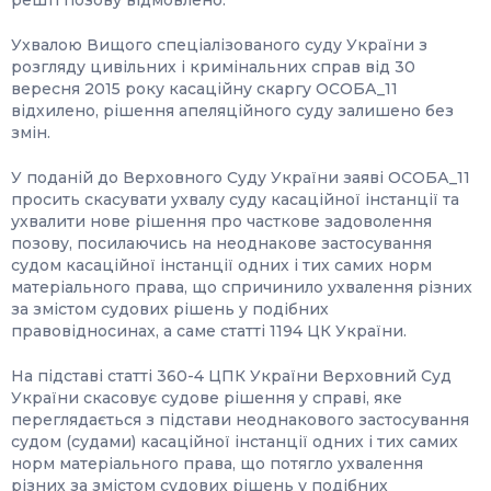
решті позову відмовлено.
Ухвалою Вищого спеціалізованого суду України з
розгляду цивільних і кримінальних справ від 30
вересня 2015 року касаційну скаргу ОСОБА_11
відхилено, рішення апеляційного суду залишено без
змін.
У поданій до Верховного Суду України заяві ОСОБА_11
просить скасувати ухвалу суду касаційної інстанції та
ухвалити нове рішення про часткове задоволення
позову, посилаючись на неоднакове застосування
судом касаційної інстанції одних і тих самих норм
матеріального права, що спричинило ухвалення різних
за змістом судових рішень у подібних
правовідносинах, а саме статті 1194 ЦК України.
На підставі статті 360-4 ЦПК України Верховний Суд
України скасовує судове рішення у справі, яке
переглядається з підстави неоднакового застосування
судом (судами) касаційної інстанції одних і тих самих
норм матеріального права, що потягло ухвалення
різних за змістом судових рішень у подібних