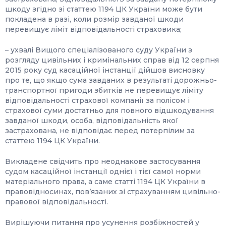
шкоду згідно зі статтею 1194 ЦК України може бути
покладена в разі, коли розмір завданої шкоди
перевищує ліміт відповідальності страховика;
– ухвалі Вищого спеціалізованого суду України з
розгляду цивільних і кримінальних справ від 12 серпня
2015 року суд касаційної інстанції дійшов висновку
про те, що якщо сума завданих в результаті дорожньо-
транспортної пригоди збитків не перевищує ліміту
відповідальності страхової компанії за полісом і
страхової суми достатньо для повного відшкодування
завданої шкоди, особа, відповідальність якої
застрахована, не відповідає перед потерпілим за
статтею 1194 ЦК України.
Викладене свідчить про неоднакове застосування
судом касаційної інстанції однієї і тієї самої норми
матеріального права, а саме статті 1194 ЦК України в
правовідносинах, пов’язаних зі страхуванням цивільно-
правової відповідальності.
Вирішуючи питання про усунення розбіжностей у