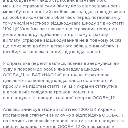
відшкодування), якщо страховик визначає його
меншим страхової суми (ліміту його відповідальності),
може бути оспорений особою, яка завдала шкоди, якщо
ця особа виконала свій обов’язок перед потерпілим, у
тому числі й частково відшкодувала шкоду згідно статті
1194 ЦК України, але вважає, що страховик порушив
умови договору, здійснив потерпілому страхову
виплату (страхове відшкодування) не в повному обсязі,
що призвело до безпідставного збільшення обсягу її
(особи, яка завдала шкоди), відповідальності.
У справі, яка переглядається, позивачі звернулися до
суду з позовом до особа, яка завдала шкоди, –
ОСОБА_11, та ВАТ «НАСК «Оранта», як страховика
цивільно-правової відповідальності останнього, й
просили на підставі статті 1191 ЦК України стягнути з
відповідачів солідарно грошові кошти на
відшкодування шкоди, завданої смертю ОСОБА_12
Апеляційний суд згідно зі статтею 1200 ЦК України
постановив стягнути виключно з відповідача ОСОБА_11
на користь позивачів грошові кошти на відшкодування
шкоди, завданої смертю ОСОБА_12 Суд відмовив у