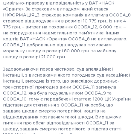
цивільно-правову відповідальність у ВАТ «НАСК
«Оранта». За страховим випадком, який стався
ІНФОРМАЦІЯ_3, страхова компанія виплатила ОСОБА_8
страхове відшкодування в розмірі 10 775 грн., із них 4
775 грн. – витрат на поховання ОСОБА_12, 6 000 грн. –
на спорудження надмогильного пам’ятника; інших
коштів ВАТ «НАСК «Оранта» ОСОБА_8 не виплачувало.
ОСОБА_11 добровільно відшкодував позивачам
моральну шкоду в розмірі 80 000 грн. та майнову
шкоду в розмірі 21 000 грн.
Задовольняючи позов частково, суд апеляційної
інстанції, з висновками якого погодився суд касаційної
інстанції, виходив із того, що внаслідок дорожньо-
транспортної пригоди з вини ОСОБА_11 загинула
ОСОБА_12, яка була годувальником ОСОБА_9 та
ОСОБА_10, тому є передбачені статтею 1200 ЦК України
підстави для стягнення з ОСОБА_11 як особи, що
завдала шкоди смертю потерпілої, коштів на
відшкодування позивачам такої шкоди. Вирішуючи
питання про обсяг відповідальності ОСОБА_11 за
шкоду, завдану смертю потерпілого, з підстав статті