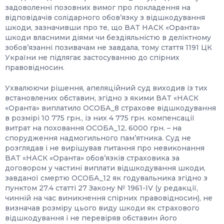
задоволенні позовних вимог про покладення на
відповідачів солідарного обов’язку з відшкодування
шкоди, зазначивши про те, що ВАТ НАСК «Оранта»
шкоди власними діями чи бездіяльністю в деліктному
зобов’язанні позивачам не завдала, тому стаття 1191 ЦК
України не підлягає застосуванню до спірних
правовідносин.
Ухвалюючи рішення, апеляційний суд виходив із тих
встановлених обставин, згідно з якими ВАТ «НАСК
«Оранта» виплатило ОСОБА_8 страхове відшкодування
в розмірі 10 775 грн., із них 4 775 грн. компенсації
витрат на поховання ОСОБА_12, 6000 грн. – на
спорудження надмогильного пам’ятника. Суд не
розглядав і не вирішував питання про невиконання
ВАТ «НАСК «Оранта» обов’язків страховика за
договором у частині виплати відшкодування шкоди,
завданої смертю ОСОБА_12 як годувальника згідно з
пунктом 27.4 статті 27 Закону № 1961-IV (у редакції,
чинній на час виникнення спірних правовідносин), не
визначав розміру цього виду шкоди як страхового
відшкодування і не перевіряв обставин його