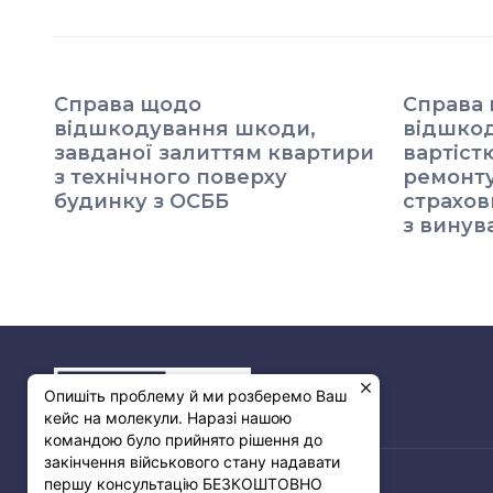
Справа щодо
Cправа
відшкодування шкоди,
відшкод
завданої залиттям квартири
вартіст
з технічного поверху
ремонту
будинку з ОСББ
страхо
з винув
Опишіть проблему й ми розберемо Ваш
кейс на молекули. Наразі нашою
командою було прийнято рішення до
закінчення військового стану надавати
першу консультацію БЕЗКОШТОВНО