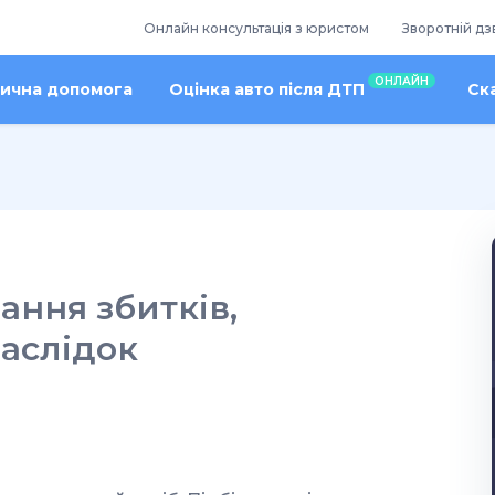
Онлайн консультація з юристом
Зворотній дз
ОНЛАЙН
ична допомога
Оцінка авто після ДТП
Ск
ння збитків,
аслідок