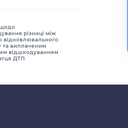
 щодо
ування різниці між
ю відновлювального
 та виплаченим
вим відшкодуванням
атця ДТП