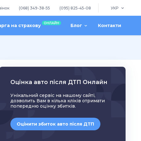
вінок
(068) 349-38-55
(095) 825-45-08
УКР
ОНЛАЙН
арга на страхову
Блог
Контакти
Оцінка авто після ДТП Онлайн
Унікальний сервіс на нашому сайті,
дозволить Вам в кілька кліків отримати
попередню оцінку збитків.
Оцінити збиток авто після ДТП