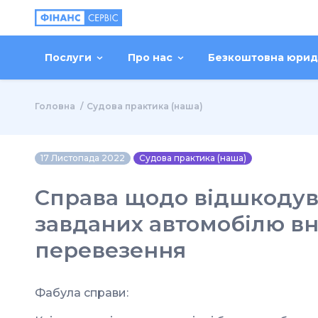
Послуги
Про нас
Безкоштовна юрид
Головна
Судова практика (наша)
17 Листопада 2022
Судова практика (наша)
Справа щодо відшкодува
завданих автомобілю вн
перевезення
Фабула справи: