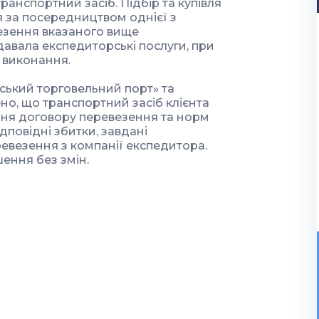
ранспортний засіб. Підбір та купівля
 за посередництвом однієї з
везення вказаного вище
давала експедиторські послуги, при
 виконання.
ський торговельний порт» та
но, що транспортний засіб клієнта
ня договору перевезення та норм
ідповідні збитки, завдані
евезення з компанії експедитора.
шення без змін.