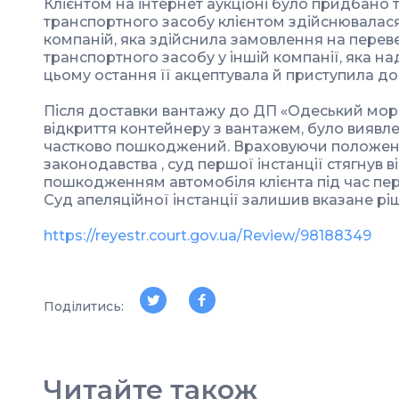
Клієнтом на інтернет аукціоні було придбано т
транспортного засобу клієнтом здійснювалася
компаній, яка здійснила замовлення на пере
транспортного засобу у іншій компанії, яка на
цьому остання її акцептувала й приступила до
Після доставки вантажу до ДП «Одеський мор
відкриття контейнеру з вантажем, було виявле
частково пошкоджений. Враховуючи положен
законодавства , суд першої інстанції стягнув в
пошкодженням автомобіля клієнта під час пер
Суд апеляційної інстанції залишив вказане рі
https://reyestr.court.gov.ua/Review/98188349
Поділитись:
Читайте також