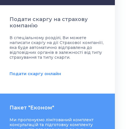
Подати скаргу на страхову
компанію
В спеціальному розділі, Ви можете
написати скаргу на дії Страхової компаніїї,
яка буде автоматично відправлена до
відповідних органів в залежності від типу
страхування та типу скарги.
Подати скаргу онлайн
Пакет "Економ"
Ми пропонуємо лімітований комплект
консультацій та підготовку комплекту