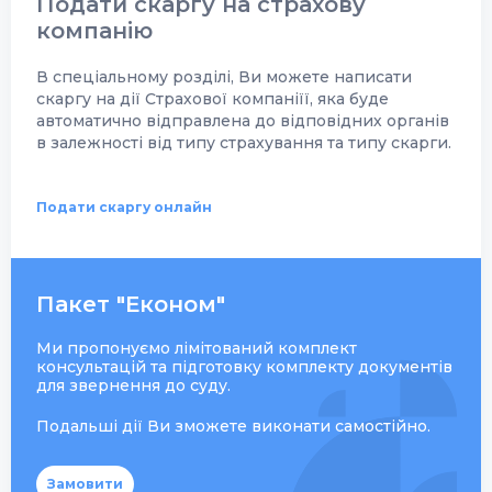
Подати скаргу на страхову
компанію
В спеціальному розділі, Ви можете написати
скаргу на дії Страхової компаніїї, яка буде
автоматично відправлена до відповідних органів
в залежності від типу страхування та типу скарги.
Подати скаргу онлайн
Пакет "Економ"
Ми пропонуємо лімітований комплект
консультацій та підготовку комплекту документів
для звернення до суду.
Подальші дії Ви зможете виконати самостійно.
Замовити