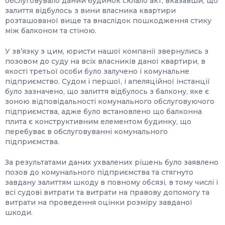
обслуговувало даний будинок склало акт, вказавши, що
залиття відбулось з вини власника квартири
розташованої вище та внаслідок пошкодження стику
між балконом та стіною.
У зв’язку з цим, юристи нашої компанії звернулись з
позовом до суду на всіх власників даної квартири, в
якості третьої особи було залучено і комунальне
підприємство. Судом і першої, і апеляційної інстанції
було зазначено, що залиття відбулось з балкону, яке є
зоною відповідальності комунального обслуговуючого
підприємства, адже було встановлено що балконна
плита є конструктивним елементом будинку, що
перебуває в обслуговуванні комунального
підприємства.
За результатами даних ухвалених рішень було заявлено
позов до комунального підприємства та стягнуто
завдану залиттям шкоду в повному обсязі, в тому числі і
всі судові витрати та витрати на правову допомогу та
витрати на проведення оцінки розміру завданої
шкоди.