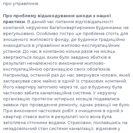
про управління.
Про проблему відшкодування шкоди з нашої
практики
. В даний час питання відповідальності
компаній, керуючих багатоквартирними будинками, не
врегульовано. Особливо гостро це проблема стоїть для
зношеного житлового фонду, де будинки традиційно
знаходяться в управлінні житлово-експлуатаційних
установ. До нас в компанію кілька разів на місяць
звертаються люди, яким було завдано збитків в
результаті неналежного виконання житлово-
експлуатаційною організацією своїх обов’язків.
Наприклад, останній раз до нас звернувся чоловік, який
застрахував своє майно в одній їх страхових компаній.
Його квартиру затопило через те, що в будинку була
частково забита каналізаційна система. У керуючу
організацію протягом чотирьох місяців подавалися
заявки про проведення ремонту, однак реакції не було.
При виконанні часткових робіт з очищення в одній з
квартир стався витік в результаті чого вона була
затоплена стічними водами. Страховик, пославшись на
незадовільний стан системи каналізації, відмовив у