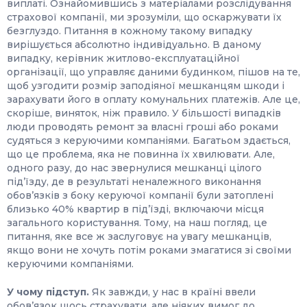
виплаті. Ознайомившись з матеріалами розслідування
страхової компанії, ми зрозуміли, що оскаржувати їх
безглуздо. Питання в кожному такому випадку
вирішується абсолютно індивідуально. В даному
випадку, керівник житлово-експлуатаційної
організації, що управляє даними будинком, пішов на те,
щоб узгодити розмір заподіяної мешканцям шкоди і
зарахувати його в оплату комунальних платежів. Але це,
скоріше, виняток, ніж правило. У більшості випадків
люди проводять ремонт за власні гроші або роками
судяться з керуючими компаніями. Багатьом здається,
що це проблема, яка не повинна їх хвилювати. Але,
одного разу, до нас звернулися мешканці цілого
під’їзду, де в результаті неналежного виконання
обов’язків з боку керуючої компанії були затоплені
близько 40% квартир в під’їзді, включаючи місця
загального користування. Тому, на наш погляд, це
питання, яке все ж заслуговує на увагу мешканців,
якщо вони не хочуть потім роками змагатися зі своїми
керуючими компаніями.
У чому підступ.
Як завжди, у нас в країні ввели
обов’язок щось страхувати, але ніяких вимог до