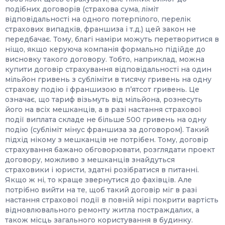
подібних договорів (страхова сума, ліміт
відповідальності на одного потерпілого, перелік
страхових випадків, франшиза і т.д.) цей закон не
передбачає. Тому, благі наміри можуть перетворитися в
ніщо, якщо керуюча компанія формально підійде до
висновку такого договору. Тобто, наприклад, можна
купити договір страхування відповідальності на один
мільйон гривень з субліміти в тисячу гривень на одну
страхову подію і франшизою в п’ятсот гривень. Це
означає, що тариф візьмуть від мільйона, рознесуть
його на всіх мешканців, а в разі настання страхової
події виплата складе не більше 500 гривень на одну
подію (субліміт мінус франшиза за договором). Такий
підхід нікому з мешканців не потрібен. Тому, договір
страхування бажано обговорювати, розглядати проект
договору, можливо з мешканців знайдуться
страховики і юристи, здатні розібратися в питанні.
Якщо ж ні, то краще звернутися до фахівців. Але
потрібно вийти на те, щоб такий договір міг в разі
настання страхової події в повній мірі покрити вартість
відновлювального ремонту житла постраждалих, а
також місць загального користування в будинку.