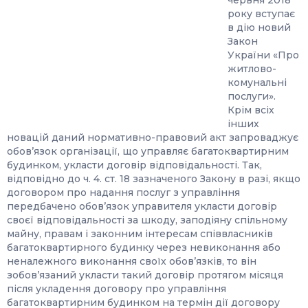
червня 2018
року вступає
в дію новий
Закон
України «Про
житлово-
комунальні
послуги».
Крім всіх
інших
новацій даний нормативно-правовий акт запроваджує
обов’язок організації, що управляє багатоквартирним
будинком, укласти договір відповідальності. Так,
відповідно до ч. 4. ст. 18 зазначеного Закону в разі, якщо
договором про надання послуг з управління
передбачено обов’язок управителя укласти договір
своєї відповідальності за шкоду, заподіяну спільному
майну, правам і законним інтересам співвласників
багатоквартирного будинку через невиконання або
неналежного виконання своїх обов’язків, то він
зобов’язаний укласти такий договір протягом місяця
після укладення договору про управління
багатоквартирним будинком на термін дії договору