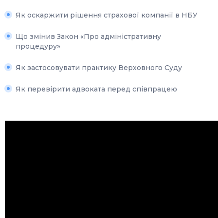
Як оскаржити рішення страхової компанії в НБУ
Що змінив Закон «Про адміністративну
процедуру»
Як застосовувати практику Верховного Суду
Як перевірити адвоката перед співпрацею