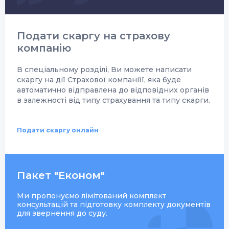
Подати скаргу на страхову
компанію
В спеціальному розділі, Ви можете написати
скаргу на дії Страхової компаніїї, яка буде
автоматично відправлена до відповідних органів
в залежності від типу страхування та типу скарги.
Подати скаргу онлайн
Пакет "Економ"
Ми пропонуємо лімітований комплект
консультацій та підготовку комплекту документів
для звернення до суду.