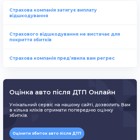
Страхова компанія затягує виплату
відшкодування
Страхового відшкодування не вистачає для
покриття збитків
Страхова компанія пред’явила вам регрес
Оцінка авто після ДТП Онлайн
Унікальний сервіс на нашому сайті, дозволить Вам
в кілька кліків отримати попередню оцінку
збитків.
Оцінити збиток авто після ДТП