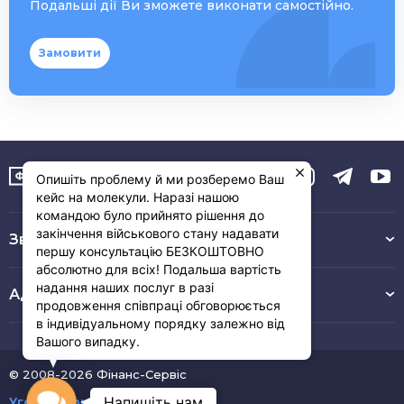
Подальші дії Ви зможете виконати самостійно.
Замовити
Опишіть проблему й ми розберемо Ваш
кейс на молекули. Наразі нашою
командою було прийнято рішення до
закінчення військового стану надавати
Зв’язок з нами :
першу консультацію БЕЗКОШТОВНО
абсолютно для всіх! Подальша вартість
надання наших послуг в разі
Адреса
продовження співпраці обговорюється
в індивідуальному порядку залежно від
Вашого випадку.
© 2008-2026 Фінанс-Сервіс
Напишіть нам
Угода користувача