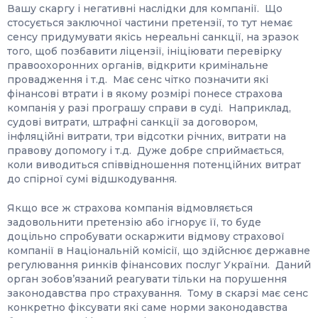
Вашу скаргу і негативні наслідки для компанії. Що
стосується заключної частини претензії, то тут немає
сенсу придумувати якісь нереальні санкції, на зразок
того, щоб позбавити ліцензії, ініціювати перевірку
правоохоронних органів, відкрити кримінальне
провадження і т.д. Має сенс чітко позначити які
фінансові втрати і в якому розмірі понесе страхова
компанія у разі програшу справи в суді. Наприклад,
судові витрати, штрафні санкції за договором,
інфляційні витрати, три відсотки річних, витрати на
правову допомогу і т.д. Дуже добре сприймається,
коли виводиться співвідношення потенційних витрат
до спірної сумі відшкодування.
Якщо все ж страхова компанія відмовляється
задовольнити претензію або ігнорує її, то буде
доцільно спробувати оскаржити відмову страхової
компанії в Національній комісії, що здійснює державне
регулювання ринків фінансових послуг України. Даний
орган зобов’язаний реагувати тільки на порушення
законодавства про страхування. Тому в скарзі має сенс
конкретно фіксувати які саме норми законодавства