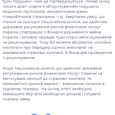
були порушені і чим це підтверджується. Немає сенсу
писати довгі скарги з обґрунтуванням порушень
медичних протоколів, некоректними діями
співробітників страховика і т.д. Звертаємо увагу, що
станом на сьогодні Національна комісія, що здійснює
державне регулювання ринків фінансових послуг
України співпрацює з Фондом державного майна
України і активно передає туди спірні звіти оцінювачів
на рецензування. Тому Ви можете абсолютно спокійно
клопотати про передачу оцінки, виконаної на
замовлення страхової компанії, в Фонд для проведення
її рецензування.
Якщо Національна комісія, що здійснює державне
регулювання ринків фінансових послуг України не
застосувала санкцій до страхової компанії, то
залишається єдиний варіант – вирішення питання в
судовому порядку. На цьому етапі необхідно
завершити збір всіх необхідних доказів і готувати
позовну заяву.