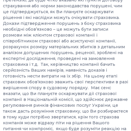
претензію, де буде чітко вказано які пункти договору
страхування або норми законодавства порушені, чим
це підтверджується, як Ви плануєте оскаржувати
рішення і які наслідки можуть очікувати страховика.
Докази підтвердження порушень з боку страховика
необхідні обов’язково – це можуть бути записи
розмови між клієнтом страхової компанії і
співробітником страхової або асистуючої компанії,
розрахунок розміру матеріальних збитків з детальним
аналізом допущених порушень, рецензії, зроблені на
експертні дослідження, проведені на замовлення
страховика і т.д. Так, керівництво компанії бачить
серйозність Ваших намірів, наявність доказів і
готовність нести витрати на їх збір. На цьому етапі
страховик обов’язково зважить свої перспективи в разі
вирішення спору в судовому порядку. Має сенс
вказати, що Ви плануєте оскаржувати дії страхової
компанії в Національній комісії, що здійснює державне
регулювання ринків фінансових послуг України, це
також дасть розуміння страховику, що Ви розбираєтеся
в тому куди потрібно звертатися, крім того страхова
компанія може відразу піти на рішення Вашого
питання чи компроміс, якщо буде розуміти реакцію на