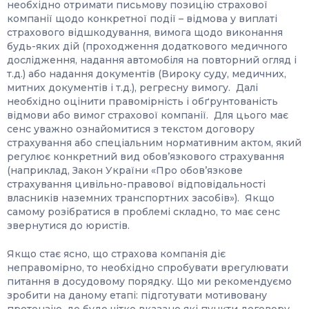
необхідно отримати письмову позицію страхової
компанії щодо конкретної події – відмова у виплаті
страхового відшкодування, вимога щодо виконання
будь-яких дій (проходження додаткового медичного
дослідження, надання автомобіля на повторний огляд і
т.д.) або надання документів (Вироку суду, медичних,
митних документів і т.д.), регресну вимогу. Далі
необхідно оцінити правомірність і обґрунтованість
відмови або вимог страхової компанії. Для цього має
сенс уважно ознайомитися з текстом договору
страхування або спеціальним нормативним актом, який
регулює конкретний вид обов’язкового страхування
(наприклад, Закон України «Про обов’язкове
страхування цивільно-правової відповідальності
власників наземних транспортних засобів»). Якщо
самому розібратися в проблемі складно, то має сенс
звернутися до юристів.
Якщо стає ясно, що страхова компанія діє
неправомірно, то необхідно спробувати врегулювати
питання в досудовому порядку. Що ми рекомендуємо
зробити на даному етапі: підготувати мотивовану