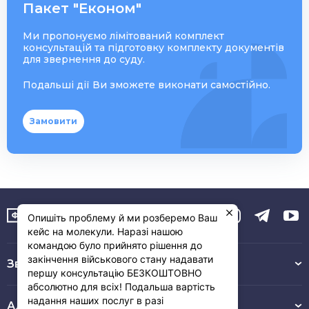
Пакет "Економ"
Ми пропонуємо лімітований комплект
консультацій та підготовку комплекту документів
для звернення до суду.
Подальші дії Ви зможете виконати самостійно.
Замовити
Опишіть проблему й ми розберемо Ваш
кейс на молекули. Наразі нашою
командою було прийнято рішення до
закінчення військового стану надавати
Зв’язок з нами :
першу консультацію БЕЗКОШТОВНО
абсолютно для всіх! Подальша вартість
надання наших послуг в разі
Адреса