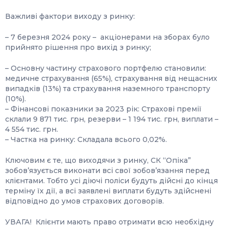
Важливі фактори виходу з ринку:
– 7 березня 2024 року – акціонерами на зборах було
прийнято рішення про вихід з ринку;
– Основну частину страхового портфелю становили:
медичне страхування (65%), страхування від нещасних
випадків (13%) та страхування наземного транспорту
(10%).
– Фінансові показники за 2023 рік: Страхові премії
склали 9 871 тис. грн, резерви – 1 194 тис. грн, виплати –
4 554 тис. грн.
– Частка на ринку: Складала всього 0,02%.
Ключовим є те, що виходячи з ринку, СК “Опіка”
зобов’язується виконати всі свої зобов’язання перед
клієнтами. Тобто усі діючі поліси будуть дійсні до кінця
терміну їх дії, а всі заявлені виплати будуть здійснені
відповідно до умов страхових договорів.
УВАГА! Клієнти мають право отримати всю необхідну