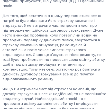
підстави припускати, що у винуватця ДТП фальшивий
поліс.
Для того, щоб остаточно в цьому переконатися все ж
потрібно буде відвідати його страхову компанію і
відразу, щоб не витрачати час, попросити лист про
підтвердження дійсності договору страхування. Дуже
часто виникає проблема, коли потерпілий водій не
проводить перевірку дійсності поліса, звертається в
страхову компанію винуватця, ремонтує свій
автомобіль, а потім чекає виплати страхового
відшкодування. Якщо це з’ясується після ремонту, то
тоді буде проблематично провести свою оцінку збитку,
щоб в подальшому вирішувати питання про
компенсацію. Тому має сенс остаточно розібратися з
дійсність договору страхування все ж до початку
відновлювального ремонту.
Якщо Ви отримали лист від страхової компанії, що
договір страхування все ж недійсний, то не поспішайте
впадати у відчай. Найскладніший спосіб – це
проводити оцінку заподіяного збитку і вирішувати
питання відшкодування шкоди безпосередньо з