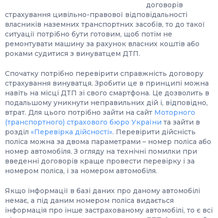
договорів
страхування цивільно-правової відповідальності
власників наземних транспортних засобів, то до такої
ситуації потрібно бути готовим, щоб потім не
ремонтувати машину за рахунок власних коштів або
роками судитися з винуватцем ДТП.
Спочатку потрібно перевірити справжність договору
страхування винуватця. Зробити це в принципі можна
навіть на місці ДТП зі свого смартфона. Це дозволить в
подальшому уникнути неправильних дій і, відповідно,
втрат. Для цього потрібно зайти на сайт
Моторного
(транспортного) страхового бюро України
та зайти в
розділ
«Перевірка дійсності»
. Перевірити дійсність
поліса можна за двома параметрами – номер поліса або
номер автомобіля. З огляду на технічні помилки при
введенні договорів краще провести перевірку і за
номером поліса, і за номером автомобіля.
Якщо інформації в базі даних про даному автомобілі
немає, а під даним номером поліса видається
інформація про інше застрахованому автомобілі, то є всі