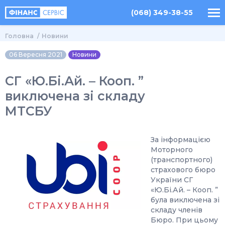
(068) 349-38-55
Головна
Новини
06 Вересня 2021
Новини
СГ «Ю.Бі.Ай. – Кооп. ”
виключена зі складу
МТСБУ
За інформацією
Моторного
(транспортного)
страхового бюро
України СГ
«Ю.Бі.Ай. – Кооп. ”
була виключена зі
складу членів
Бюро. При цьому