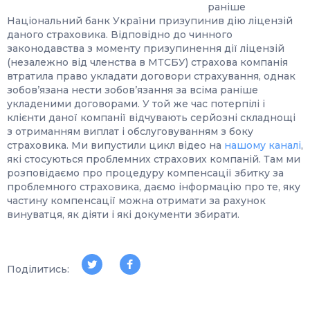
раніше
Національний банк України призупинив дію ліцензій
даного страховика. Відповідно до чинного
законодавства з моменту призупинення дії ліцензій
(незалежно від членства в МТСБУ) страхова компанія
втратила право укладати договори страхування, однак
зобов’язана нести зобов’язання за всіма раніше
укладеними договорами. У той же час потерпілі і
клієнти даної компанії відчувають серйозні складнощі
з отриманням виплат і обслуговуванням з боку
страховика. Ми випустили цикл відео на
нашому каналі
,
які стосуються проблемних страхових компаній. Там ми
розповідаємо про процедуру компенсації збитку за
проблемного страховика, даємо інформацію про те, яку
частину компенсації можна отримати за рахунок
винуватця, як діяти і які документи збирати.
Поділитись: