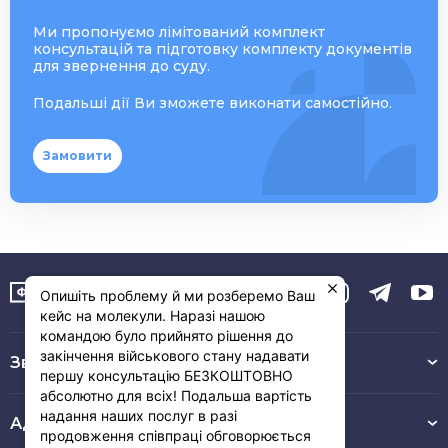
Ми пропонуємо лімітований комплект
консультацій та підготовку комплекту документів
для звернення до суду.
Подальші дії Ви зможете виконати самостійно.
Замовити
Опишіть проблему й ми розберемо Ваш
кейс на молекули. Наразі нашою
командою було прийнято рішення до
закінчення військового стану надавати
Зв’язок з нами :
першу консультацію БЕЗКОШТОВНО
абсолютно для всіх! Подальша вартість
надання наших послуг в разі
Адреса
продовження співпраці обговорюється