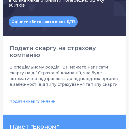
в кілька кліків отримати попередню оцінку
збитків.
Оцінити збиток авто після ДТП
Подати скаргу на страхову
компанію
В спеціальному розділі, Ви можете написати
скаргу на дії Страхової компаніїї, яка буде
автоматично відправлена до відповідних органів
в залежності від типу страхування та типу скарги.
Подати скаргу онлайн
Пакет "Економ"