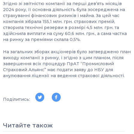
Згідно зі звітністю компанії за перші дев’ять місяців
2024 року, її основна діяльність була зосереджена на
страхуванні фінансових ризиків і майна. За цей час
компанія зібрала 155,1 млн. грн. страхових премій,
створила технічні резерви в розмірі 4,5 млн. грн. та
здійснила виплати на суму 60,6 млн. грн., а сама частка
на ринку за преміями склала 0,5%.
На загальних зборах акціонерів було затверджено план
виходу компанії з ринку, і згідно з цим планом, після
завершення всіх процедур ПрАТ “Промисловий
Страховий Альянс” має подати заяву до НБУ для
анулювання ліцензії на ведення страхової діяльності.
Поділитись:
Читайте також