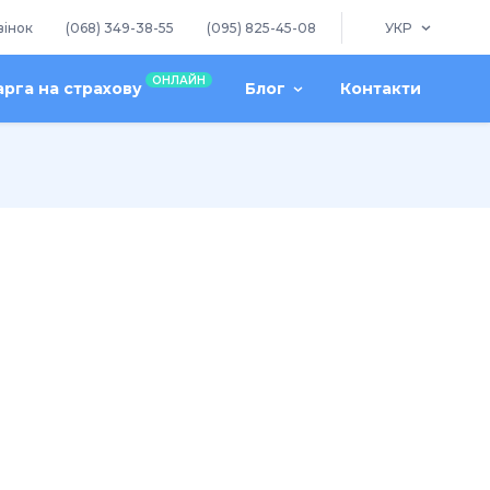
вінок
(068) 349-38-55
(095) 825-45-08
УКР
ОНЛАЙН
арга на страхову
Блог
Контакти