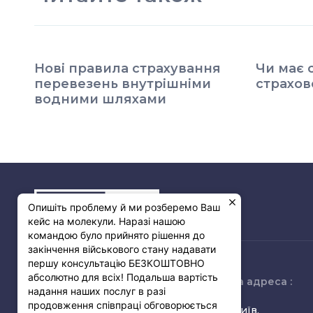
Нові правила страхування
Чи має 
перевезень внутрішніми
страхов
водними шляхами
Опишіть проблему й ми розберемо Ваш
кейс на молекули. Наразі нашою
командою було прийнято рішення до
закінчення військового стану надавати
першу консультацію БЕЗКОШТОВНО
абсолютно для всіх! Подальша вартість
Зв’язок з нами :
Юридична адреса :
надання наших послуг в разі
продовження співпраці обговорюється
(068) 349-38-55
03150, м. Київ,