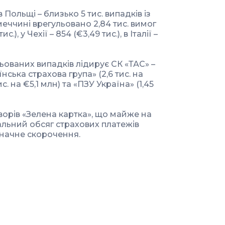
ольщі – близько 5 тис. випадків із
еччині врегульовано 2,84 тис. вимог
.), у Чехії – 854 (€3,49 тис.), в Італії –
ьованих випадків лідирує СК «ТАС» –
їнська страхова група» (2,6 тис. на
с. на €5,1 млн) та «ПЗУ Україна» (1,45
орів «Зелена картка», що майже на
льний обсяг страхових платежів
значне скорочення.