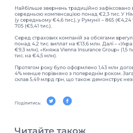
Найбільше звернень традиційно зафіксовано в П
середньою компенсацією понад €2,3 тис. У Нім
(у середньому €4,6 тис.), у Румунії – 865 (€4,24 тис
705 (€5,41 тис.).
Серед страхових компаній за обсягами врегул
понад 4,2 тис. виплат на €13,6 млн. Далі – «Укра
€9,3 млн), «Княжа Vienna Insurance Group» (1,5 ти
тис. на €4,5 млн).
Протягом року було оформлено 1,43 млн догов
4% менше порівняно з попереднім роком. Зага
склав 5,49 млрд грн, що також демонструє не
Поділитись:
Читайте також