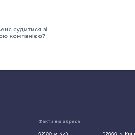
сенс судитися зі
ою компанією?
Фактична адреса :
02100, м. Київ,
02000, м. Київ