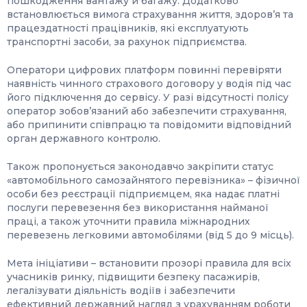
пошкодження вантажу й багажу. Додатково
встановлюється вимога страхування життя, здоров’я та
працездатності працівників, які експлуатують
транспортні засоби, за рахунок підприємства.
Оператори цифрових платформ повинні перевіряти
наявність чинного страхового договору у водія під час
його підключення до сервісу. У разі відсутності полісу
оператор зобов’язаний або забезпечити страхування,
або припинити співпрацю та повідомити відповідний
орган державного контролю.
Також пропонується законодавчо закріпити статус
«автомобільного самозайнятого перевізника» – фізичної
особи без реєстрації підприємцем, яка надає платні
послуги перевезення без використання найманої
праці, а також уточнити правила міжнародних
перевезень легковими автомобілями (від 5 до 9 місць).
Мета ініціативи – встановити прозорі правила для всіх
учасників ринку, підвищити безпеку пасажирів,
легалізувати діяльність водіїв і забезпечити
ефективний державний нагляд з урахуванням роботи