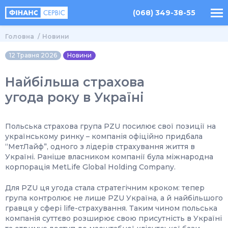
(068) 349-38-55
Головна
Новини
12 Травня 2026
Новини
Найбільша страхова
угода року в Україні
Польська страхова група PZU посилює свої позиції на
українському ринку – компанія офіційно придбала
“МетЛайф”, одного з лідерів страхування життя в
Україні. Раніше власником компанії була міжнародна
корпорація MetLife Global Holding Company.
Для PZU ця угода стала стратегічним кроком: тепер
група контролює не лише PZU Україна, а й найбільшого
гравця у сфері life-страхування. Таким чином польська
компанія суттєво розширює свою присутність в Україні