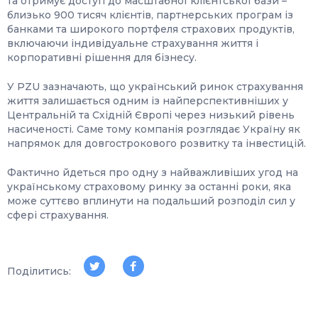
та отримує доступ до масштабної клієнтської бази –
близько 900 тисяч клієнтів, партнерських програм із
банками та широкого портфеля страхових продуктів,
включаючи індивідуальне страхування життя і
корпоративні рішення для бізнесу.
У PZU зазначають, що український ринок страхування
життя залишається одним із найперспективніших у
Центральній та Східній Європі через низький рівень
насиченості. Саме тому компанія розглядає Україну як
напрямок для довгострокового розвитку та інвестицій.
Фактично йдеться про одну з найважливіших угод на
українському страховому ринку за останні роки, яка
може суттєво вплинути на подальший розподіл сил у
сфері страхування.
Поділитись: