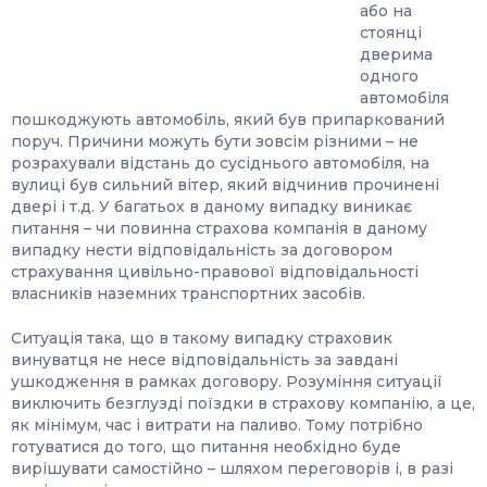
або на
стоянці
дверима
одного
автомобіля
пошкоджують автомобіль, який був припаркований
поруч. Причини можуть бути зовсім різними – не
розрахували відстань до сусіднього автомобіля, на
вулиці був сильний вітер, який відчинив прочинені
двері і т.д. У багатьох в даному випадку виникає
питання – чи повинна страхова компанія в даному
випадку нести відповідальність за договором
страхування цивільно-правової відповідальності
власників наземних транспортних засобів.
Ситуація така, що в такому випадку страховик
винуватця не несе відповідальність за завдані
ушкодження в рамках договору. Розуміння ситуації
виключить безглузді поїздки в страхову компанію, а це,
як мінімум, час і витрати на паливо. Тому потрібно
готуватися до того, що питання необхідно буде
вирішувати самостійно – шляхом переговорів і, в разі