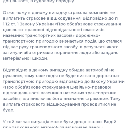
доцільності, в судовому порядку.
Отже, чому в даному випадку страхова компанія не
виплатить страхове відшкодування. Відповідно до п.
1.12 ст. 1 Закону України «Про обов’язкове страхування
цивільно-правової відповідальності власників
наземних транспортних засобів» дорожньо-
транспортною пригодою визнається подія, що сталася
під час руху транспортного засобу, в результаті якого
загинули або отримали поранення люди або завдано
матеріальної шкоди.
Відповідно в даному випадку обидва автомобілі не
рухалися, тому таке подія не буде визнано дорожньо-
транспортною пригодою відповідно до Закону України
«Про обов’язкове страхування цивільно-правової
відповідальності власників наземних транспортних
засобів», що виключає його визнання страховим. Тому
виплата страхового відшкодування проводитися не
буде.
У той же час ситуація може бути дещо іншою. Водій
припаркованого автомобіля відкриває двері і