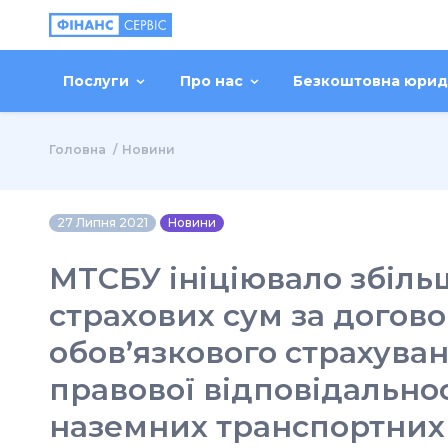
Послуги
Про нас
Безкоштовна юрид
Головна
Новини
27 Липня 2021
Новини
МТСБУ ініціювало збіл
страхових сум за догов
обов’язкового страхува
правової відповідальнос
наземних транспортних 