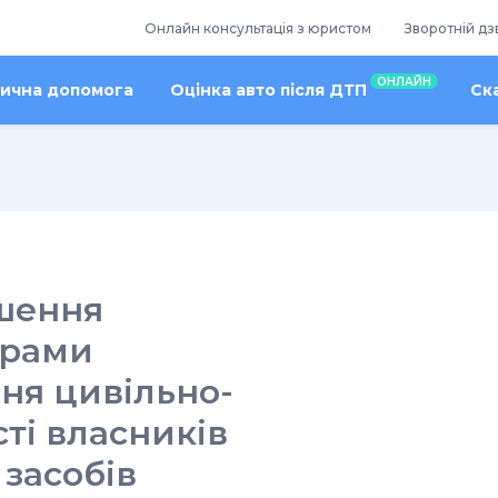
Онлайн консультація з юристом
Зворотній дз
ОНЛАЙН
ична допомога
Оцінка авто після ДТП
Ск
ьшення
орами
ння цивільно-
ті власників
засобів