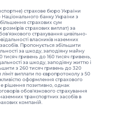
спортне) страхове бюро України
 Національного банку України з
більшення страхових сум
 розмірів страхових виплат) за
ов’язкового страхування цивільно-
овідальності власників наземних
засобів. Пропонується збільшити
альності за шкоду, заподіяну майну
130 тисяч гривень до 160 тисяч гривень,
ідальності за шкоду, заподіяну життю і
льшити з 260 тисяч гривень до 320
 ліміт виплати по європротоколу з 50
можливістю оформлення страхового
не рішення позитивно, однак
оговорів обов’язкового страхування
 наземних транспортних засобів в
трахових компаній.