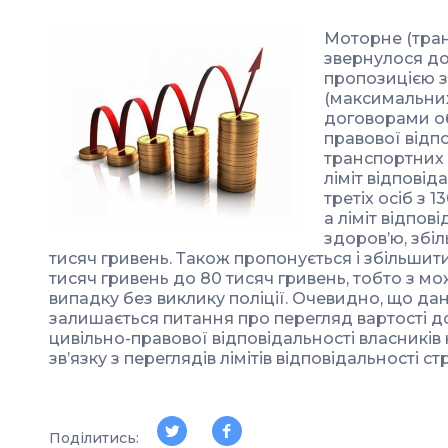
Моторне (тран
звернулося до
пропозицією з
(максимальних
договорами об
правової відп
транспортних 
ліміт відповід
третіх осіб з 
а ліміт відпов
здоров’ю, збі
тисяч гривень. Також пропонується і збільшити
тисяч гривень до 80 тисяч гривень, тобто з 
випадку без виклику поліції. Очевидно, що да
залишається питання про перегляд вартості д
цивільно-правової відповідальності власників
зв’язку з переглядів лімітів відповідальності с
Поділитись: