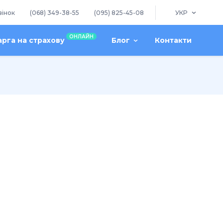
вінок
(068) 349-38-55
(095) 825-45-08
УКР
ОНЛАЙН
арга на страхову
Блог
Контакти