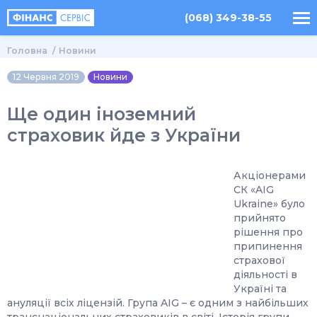
(068) 349-38-55
Головна
Новини
12 Червня 2019
Новини
Ще один іноземний
страховик йде з України
Акціонерами
СК «AIG
Ukraine» було
прийнято
рішення про
припинення
страхової
діяльності в
Україні та
ануляції всіх ліцензій. Група AIG – є одним з найбільших