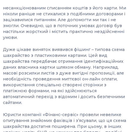
несанкціонованим списанням коштів з його карти. Ми
ніколи раніше не стикалися з подібними договорами і
зацікавилися питанням. Але допомогти ми так і не
змогли. Очевидно, що в поточних умовах договір був
настільки жорсткий і містить практично нездійсненні
умови.
Дуже цікаве виняток виявився фішинг – типова схема
шахрайство з пластиковими картами. Цей вид
шахрайства передбачає отримання ідентифікаційних
даних власника картки шляхом обману. Наприклад,
масові розсилки листів з дуже вигідні пропозиції, але
необхідність проведення миттєвої он-лайн оплати,
використання спеціально створені сторінки з
платіжною формами, на які здійснюються
автоматичний перехід з відомим і досить безпечними
сайтами.
Юристи компанії «Фінанс-сервіс» провели невелике
опитування знайомих фахівців і з’ясували, що ця схема
шахрайства достатня поширена. При цьому, в інших