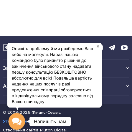
Опишіть проблему й ми розберемо Ваш
кейс на молекули. Наразі нашою
командою було прийнято рішення до
закінчення військового стану надавати
Зв’язок з нами :
першу консультацію БЕЗКОШТОВНО
абсолютно для всіх! Подальша вартість
надання наших послуг в разі
Адреса
продовження співпраці обговорюється
в індивідуальному порядку залежно від
Вашого випадку.
© 2008-2026 Фінанс-Сервіс
Contact
Напишіть нам
Угода користувача
Створення сайтів
Pluton Digital