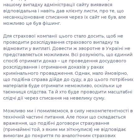
нашому випадку адміністрації сайту виявився
відповідальна і навіть дав клієнту листи, про те, що
несанкціоноване списання через їх сайт не був, але
можливо це був фішинг.
Для страхової компанії цього стало досить, щоб не
проводити розслідування страхового випадку та
відмовити у виплаті. Довести ж зворотне в Україні не
представляється можливим. Всі розуміють, що єдиний
спосіб отримати доказ – це проведення досудового
розслідування і отримання доказів у раках
кримінального провадження. Однак, мало ймовірно,
що подібна справа дійде до суду, а до цього потрібних
матеріалів буде отримати неможливо, оскільки це
таємниця слідства. Та й хто буде проводити масштабні
слідчі дії через списання на невелику суму.
Можливо ми і помиляємося, в силу некомпетентності в
технічній частині питання. Але поки що складається
враження, що подібні договори страхування
(принаймні той, з яким ми зіткнулися) не відповідає
вимогам до покриття по аналогічним страхових