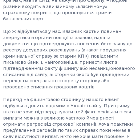
країнах, навіть СНД, не кажучи про Європу, – подібні
ризики входить в звичайному «класичному»
страховому покритті, що пропонується тримач
банківських карт.
Що ж відбувається у нас. Власник картки повинен
звернутися в органи поліції із заявою, надати
документи, що підтверджують внесення його заяву до
реєстру досудових розслідувань (аналог порушення
кримінальної справу за старим КПК), повідомити
письмово банк. І, найголовніше, принести лист з
підтвердженням факту фішингу або несанкціонованого
списання від сайту, зі сторінки якого був проведений
перехід на спеціально створену сторінку або
проведено списання грошових коштів.
Перехід на фішинговою сторінку у нашого клієнт
відбувся з досить відомим в Україні сайту. При цьому
ніхто не хоче підтверджувати цей факт, оскільки після
виплати можна з великою часткою ймовірності
отримати регрес від страхової компанії. Хоча практики
пред’явлення регресів по таких справах поки немає в
силу відсутності виплат, ніхто не хоче мати проблем. У