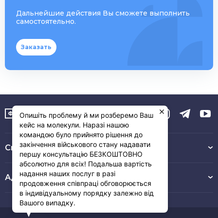
Дальнейшие действия Вы сможете выполнить
самостоятельно.
Заказать
Опишіть проблему й ми розберемо Ваш
кейс на молекули. Наразі нашою
командою було прийнято рішення до
закінчення військового стану надавати
Связь с нами :
першу консультацію БЕЗКОШТОВНО
абсолютно для всіх! Подальша вартість
надання наших послуг в разі
Адрес
продовження співпраці обговорюється
в індивідуальному порядку залежно від
Вашого випадку.