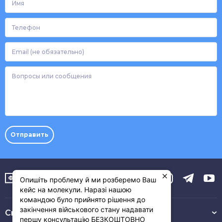
*
Телефон
*
Email
(не
Вопросы
обязательно)
или
сообщения
Отправить
Опишіть проблему й ми розберемо Ваш
кейс на молекули. Наразі нашою
командою було прийнято рішення до
закінчення військового стану надавати
Связь с нами :
першу консультацію БЕЗКОШТОВНО