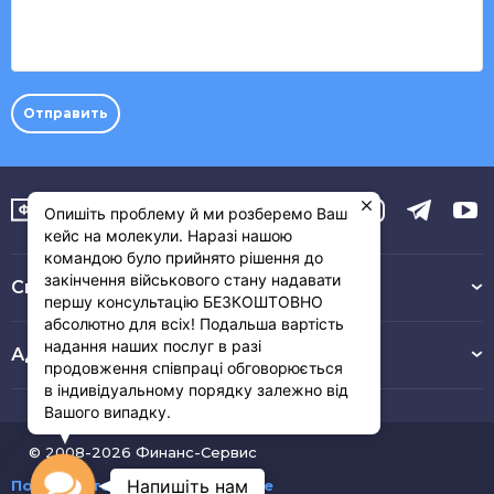
или
сообщения
Отправить
Опишіть проблему й ми розберемо Ваш
кейс на молекули. Наразі нашою
командою було прийнято рішення до
закінчення військового стану надавати
Связь с нами :
першу консультацію БЕЗКОШТОВНО
абсолютно для всіх! Подальша вартість
надання наших послуг в разі
Адрес
продовження співпраці обговорюється
в індивідуальному порядку залежно від
Вашого випадку.
© 2008-2026 Финанс-Сервис
Contact
Напишіть нам
Пользовательское соглашение