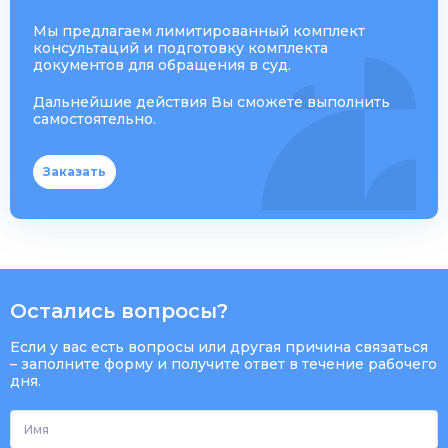
Мы предлагаем лимитированный комплект
консультаций и подготовку комплекта
документов для обращения в суд.
Дальнейшие действия Вы сможете выполнить
самостоятельно.
Заказать
Остались вопросы?
Если у вас есть вопросы или другая причина связаться
– заполните форму и получите ответ в течение рабочего
дня.
Имя
*