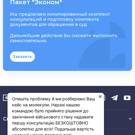
Пакет "Эконом"
Мы предлагаем лимитированный комплект
консультаций и подготовку комплекта
документов для обращения в суд.
Дальнейшие действия Вы сможете выполнить
самостоятельно.
Заказать
Опишіть проблему й ми розберемо Ваш
кейс на молекули. Наразі нашою
командою було прийнято рішення до
закінчення військового стану надавати
Связь с нами :
першу консультацію БЕЗКОШТОВНО
абсолютно для всіх! Подальша вартість
надання наших послуг в разі